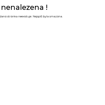
 nenalezena !
edaná stránka neexistuje. Nejspíš byla smazána.