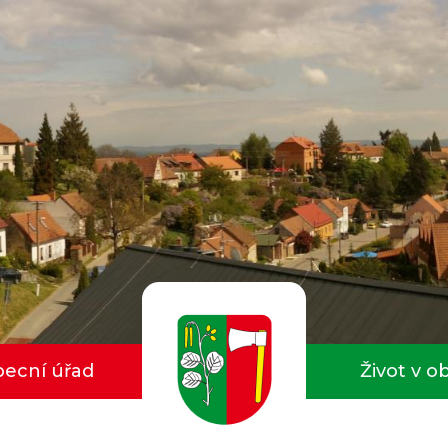
ecní úřad
Život v o