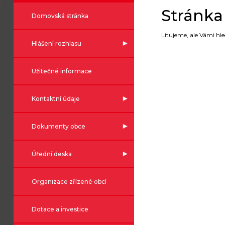
Stránka
Domovská stránka
Litujeme, ale Vámi hl
Hlášení rozhlasu
Užitečné informace
Kontaktní údaje
Dokumenty obce
Úřední deska
Organizace zřízené obcí
Dotace a investice