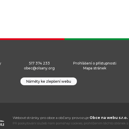
y
517 374 233
Prohlášení o přístupnosti
obec@olsany.org
Mapa stránek
Náměty ke zlepšení webu
Webové stránky pro obce a občany provozuje
Obce na webu s.r.o.
Při poskytování služeb nám pomáhají cookies, prohlížením těchto stránek s 