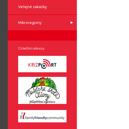
Veřejné zakázky
Mikroregiony
Důležité odkazy