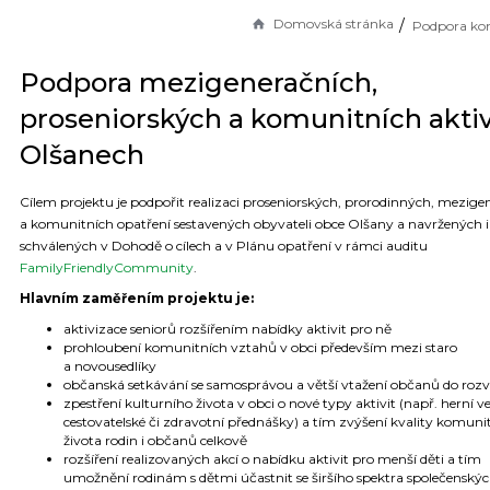
Domovská stránka
Podpora ko
Podpora mezigeneračních,
proseniorských a komunitních aktiv
Olšanech
Cílem projektu je podpořit realizaci proseniorských, prorodinných, mezige
a komunitních opatření sestavených obyvateli obce Olšany a navržených i
schválených v Dohodě o cílech a v Plánu opatření v rámci auditu
FamilyFriendlyCommunity
.
Hlavním zaměřením projektu je:
aktivizace seniorů rozšířením nabídky aktivit pro ně
prohloubení komunitních vztahů v obci především mezi staro
a novousedlíky
občanská setkávání se samosprávou a větší vtažení občanů do rozv
zpestření kulturního života v obci o nové typy aktivit (např. herní v
cestovatelské či zdravotní přednášky) a tím zvýšení kvality komuni
života rodin i občanů celkově
rozšíření realizovaných akcí o nabídku aktivit pro menší děti a tím
umožnění rodinám s dětmi účastnit se širšího spektra společenskýc