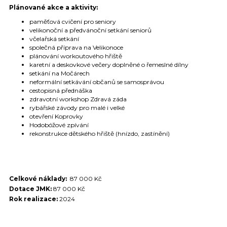
Plánované akce a aktivity:
paměťová cvičení pro seniory
velikonoční a předvánoční setkání seniorů
včelařská setkání
společná příprava na Velikonoce
plánování workoutového hřiště
karetní a deskovkové večery doplněné o řemeslné dílny
setkání na Močárech
neformální setkávání občanů se samosprávou
cestopisná přednáška
zdravotní workshop Zdravá záda
rybářské závody pro malé i velké
otevření Koprovky
Hodobóžové zpívání
rekonstrukce dětského hřiště (hnízdo, zastínění)
Celkové náklady:
87 000 Kč
Dotace JMK:
87 000 Kč
Rok realizace:
2024