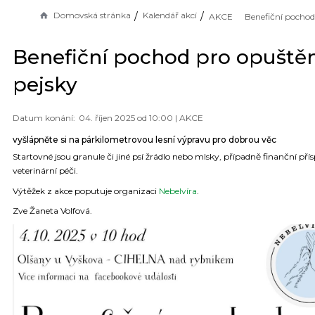
Domovská stránka
Kalendář akcí
AKCE
Benefiční pochod pro opuště
pejsky
04. říjen 2025 od 10:00 |
AKCE
vyšlápněte si na párkilometrovou lesní výpravu pro dobrou věc
Startovné jsou granule či jiné psí žrádlo nebo mlsky, případně finanční pří
veterinární péči.
Výtěžek z akce poputuje organizaci
Nebelvíra
.
Zve Žaneta Volfová.