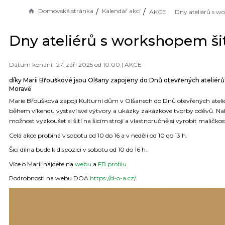
Domovská stránka
Kalendář akcí
AKCE
Dny ateliérů s workshopem ši
27. září 2025 od 10:00 |
AKCE
díky Marii Břouškové jsou Olšany zapojeny do Dnů otevřených ateliérů n
Moravě
Marie Břoušková zapojí Kulturní dům v Olšanech do Dnů otevřených ateli
během víkendu vystaví své výtvory a ukázky zakázkové tvorby oděvů. Nab
možnost vyzkoušet si šití na šicím stroji a vlastnoručně si vyrobit maličkos
Celá akce probíhá v sobotu od 10 do 16 a v neděli od 10 do 13 h.
Šicí dílna bude k dispozici v sobotu od 10 do 16 h.
Více o Marii najdete na
webu
a
FB profilu
.
Podrobnosti na webu DOA
https://d-o-a.cz/
.