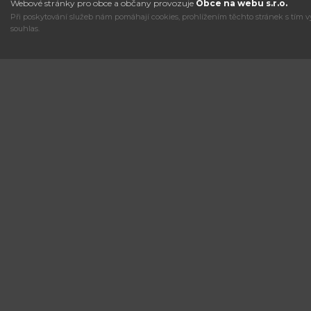
Webové stránky pro obce a občany provozuje
Obce na webu s.r.o.
Při poskytování služeb nám pomáhají cookies, prohlížením těchto stránek s tím v
souhlas.