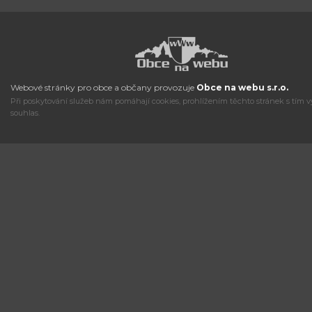
Webové stránky pro obce a občany provozuje
Obce na webu s.r.o.
Při poskytování služeb nám pomáhají cookies, prohlížením těchto stránek s tím v
souhlas.