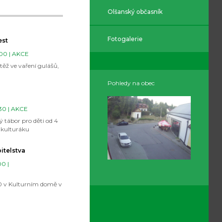
Olšanský občasník
Fotogalerie
est
:00 |
AKCE
těž ve vaření gulášů,
Pohledy na obec
30 |
AKCE
 tábor pro děti od 4
 kulturáku
itelstva
00 |
O
0 v Kulturním domě v