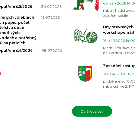
05. září 2026 14:0
patření č.5/2026
30.07.2026
místní hasiči zvou
založení spolku
řených volebních
15.07.2026
ch popis, počet
Dny otevřených a
telstva obce
workshopem šit
dnotlivých
vodech a potřebný
19. září 2026 14:00
 na peticích.
Marie Břoušková zv
patření č.4/2026
08.07.2026
na šicí dílnu s tv
papírové hmoty
Zasedání zastup
30. září 2026 18:0
proběhne od 18:0
místnosti ve 2. NP
Další události