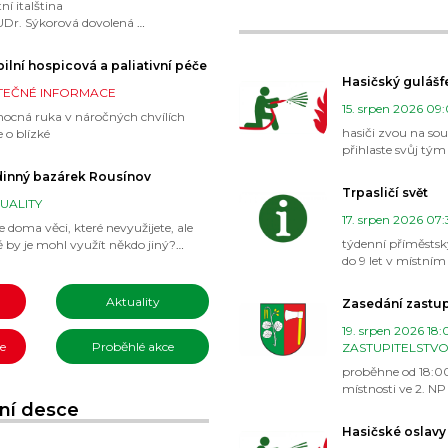
tní italština
UDr. Sýkorová dovolená
lšanské rybožraní na Cihelně
zavření komunikace mezi Kaštanem
ilní hospicová a paliativní péče
ípou
Hasičský gulášf
zavření komunikace "Zahrádková
TEČNÉ INFORMACE
ta"
15. srpen 2026 09
ocná ruka v náročných chvílích
ovolená knihovna
hasiči zvou na sou
 o blízké
ovolená OÚ Olšany
přihlaste svůj tým
inný bazárek Rousínov
Trpasličí svět
UALITY
17. srpen 2026 07:
 doma věci, které nevyužijete, ale
týdenní příměstský
ě by je mohl využít někdo jiný?
do 9 let v místním
laste se jako prodejce a pošlete své
čení, boty, hračky a další vybavení
Aktuality
Zasedání zastup
19. srpen 2026 18:
e
Proběhlé akce
ZASTUPITELSTV
proběhne od 18:0
místnosti ve 2. NP
ní desce
Hasičské oslavy