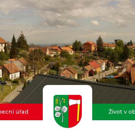
ecní úřad
Život v o