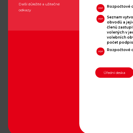
Další důležité a užitečné
Rozpočtové o
PDF
odkazy
Seznam vytvo
PDF
obvodů a jeji
členů zastupi
volených v je
volebních ob
počet podpisů
Rozpočtové o
PDF
Úřední deska