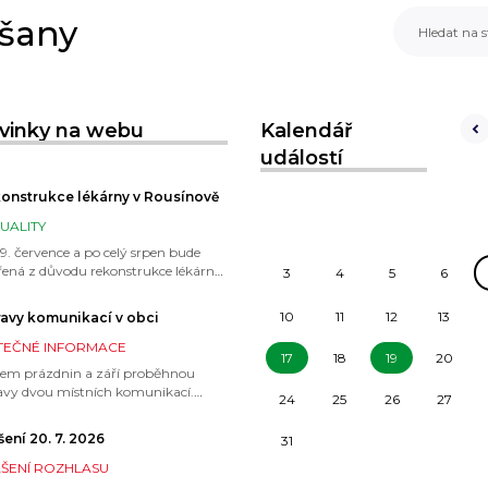
šany
ovinky na webu
Kalendář
událostí
onstrukce lékárny v Rousínově
UALITY
9. července a po celý srpen bude
řená z důvodu rekonstrukce lékárna
3
4
5
6
ousínově
10
11
12
13
avy komunikací v obci
TEČNÉ INFORMACE
17
18
19
20
em prázdnin a září proběhnou
avy dvou místních komunikací.
24
25
26
27
síme o respektování a pochopení
ravních omezení.
šení 20. 7. 2026
31
ŠENÍ ROZHLASU