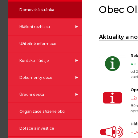
Obec Ol
Domovská stránka
Hlášení rozhlasu
Aktuality a n
Užitečné informace
Rek
Kontaktní údaje
AKT
od 2
zav
Dokumenty obce
v R
Opr
Úřední deska
UŽI
Běh
opr
Organizace zřízené obcí
Pro
dop
Hlá
Dotace a investice
HLÁ