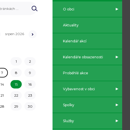
O obci
Aktuality
srpen
2026
Kalendář akcí
Kalendáře obsazenosti
1
2
7
8
9
Proběhlé akce
14
15
16
Vybavenost v obci
21
22
23
Spolky
28
29
30
Služby