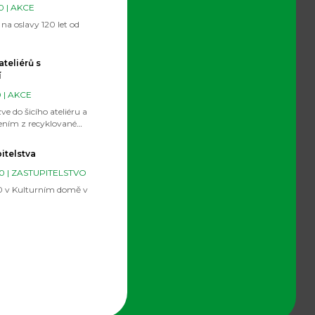
0 |
AKCE
 na oslavy 120 let od
teliérů s
í
 |
AKCE
e do šicího ateliéru a
ořením z recyklované
itelstva
0 |
ZASTUPITELSTVO
0 v Kulturním domě v