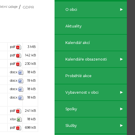
ktní údaje
GDPR
O obci
Aktuality
Kalendář akcí
pdf
3 MB
pdf
142 kB
Kalendáře obsazenosti
pdf
230 kB
docx
18 kB
Proběhlé akce
docx
19 kB
docx
18 kB
Vybavenost v obci
docx
18 kB
Spolky
pdf
241 kB
xlsx
18 kB
Služby
pdf
698 kB