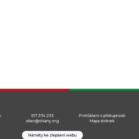
y
517 374 233
Prohlášení o přístupnosti
obec@olsany.org
Mapa stránek
Náměty ke zlepšení webu