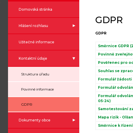
Domovská stránka
GDPR
Hlášení rozhlasu
GDPR
Užitečné informace
Směrnice GDPR (2
Povinně zveřejňo
Kontaktní údaje
Pověřenec pro oc
Souhlas se zprac
Struktura úřadu
Formulář žádosti
Formulář odvolán
Povinné informace
Formulář odvolán
05-24)
GDPR
Samotestování z
Mapa rizik - Olša
Dokumenty obce
Směrnice k řízení