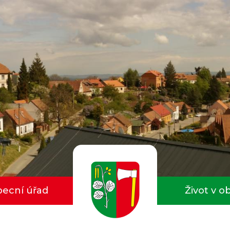
ecní úřad
Život v o