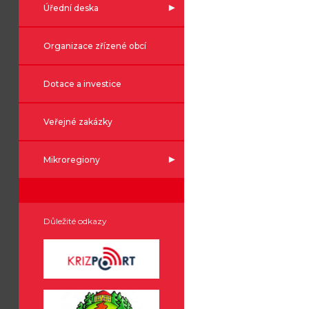
Úřední deska
Organizace zřízené obcí
Dotace a investice
Veřejné zakázky
Mikroregiony
Důležité odkazy