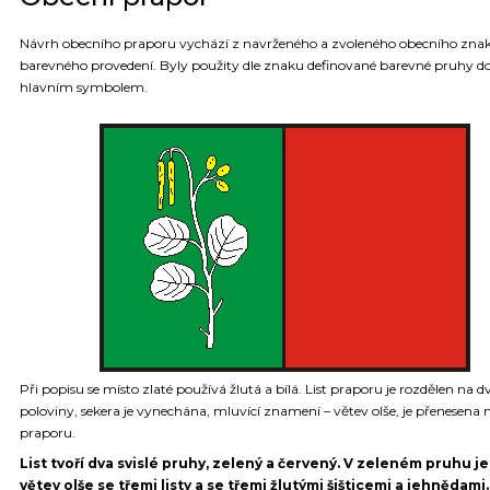
Návrh obecního praporu vychází z navrženého a zvoleného obecního znak
barevného provedení. Byly použity dle znaku definované barevné pruhy d
hlavním symbolem.
Při popisu se místo zlaté používá žlutá a bílá. List praporu je rozdělen na d
poloviny, sekera je vynechána, mluvící znamení – větev olše, je přenesena na
praporu.
List tvoří dva svislé pruhy, zelený a červený. V zeleném pruhu je
větev olše se třemi listy a se třemi žlutými šišticemi a jehnědam