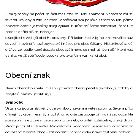
Oba symboly na pečeti se řadí mezi tzv. mluvící znamení. Napřed se muse
sekerou les, aby si zde lidé mohli obdělávat svá políčka. Strom souvisí přímo
názvem obce a je možný dvojí výklad. Buď se můžeme domnívat, že se u m
potoka dařilo olším, nebo jde
o spojitost s vedlejší obcí Habrovany. Při kolonizaci z jejího stromového ná
odvodili nově příchozí obyvatelé i název pro obec Olšany. Historikové se v
drží verze, podle které dostala obec své jméno od mohutných olší, které rost
vzniku ve
„
Žlebě
“
podél potoka protékajícím vznikající obcí.
Obecní znak
Návrh obecního znaku Olšan vychází z obecní pečetě (symboly), polohy o
majitelů panství (tinktury).
Symboly:
Ve znaku jsou umístněny dva symboly: sekera a větev stromu. Sekera při
dřívější vykácení lesa. Symbol stromu olše zastupuje přímo název obce. Na 
sice strom, ale z celé siluety stromu by nebylo příliš rozlišitelné, o jaký druh
Proto je použita větvička. Pro celkovou kompozici je rozdělení obecního 
odvozeno z pečeti obce – štít poltěný. V heraldicky pravé čestnější polovici