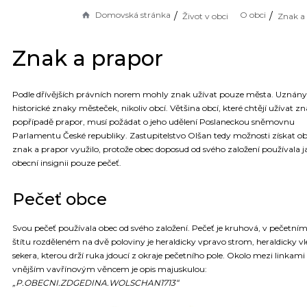
Domovská stránka
O obci
Život v obci
Znak a
Znak a prapor
Podle dřívějších právních norem mohly znak užívat pouze města. Uznány 
historické znaky městeček, nikoliv obcí. Většina obcí, které chtějí užívat zn
popřípadě prapor, musí požádat o jeho udělení Poslaneckou sněmovnu
Parlamentu České republiky. Zastupitelstvo Olšan tedy možnosti získat o
znak a prapor využilo, protože obec doposud od svého založení používala j
obecní insignii pouze pečeť.
Pečeť obce
Svou pečeť používala obec od svého založení. Pečeť je kruhová, v pečetním
štítu rozděleném na dvě poloviny je heraldicky vpravo strom, heraldicky v
sekera, kterou drží ruka jdoucí z okraje pečetního pole. Okolo mezi linkami
vnějším vavřínovým věncem je opis majuskulou:
„P.OBECNI.ZDGEDINA.WOLSCHAN1713“