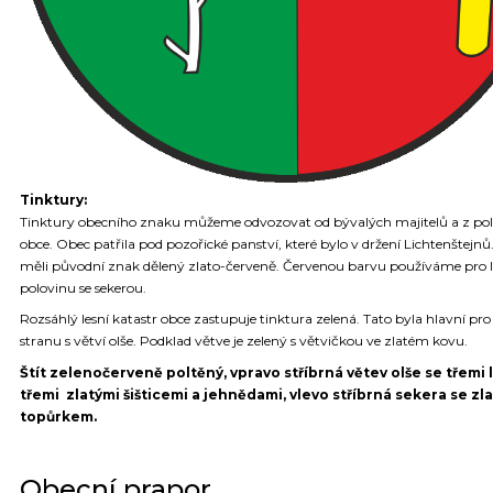
Tinktury:
Tinktury obecního znaku můžeme odvozovat od bývalých majitelů a z po
obce. Obec patřila pod pozořické panství, které bylo v držení Lichtenštejnů.
měli původní znak dělený zlato-červeně. Červenou barvu používáme pro 
polovinu se sekerou.
Rozsáhlý lesní katastr obce zastupuje tinktura zelená. Tato byla hlavní pr
stranu s větví olše. Podklad větve je zelený s větvičkou ve zlatém kovu.
Štít zelenočerveně poltěný, vpravo stříbrná větev olše se třemi l
třemi zlatými šišticemi a jehnědami, vlevo stříbrná sekera se zl
topůrkem.
Obecní prapor