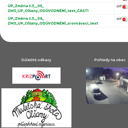
ÚP_Změna č.3__05_
pdf
ZM3_UP_Olšany_ODŮVODNĚNÍ_text_ČÁST1
ÚP_Změna č.3__06_
pdf
ZM3_UP_Olšany_ODŮVODNĚNÍ_srovnávací_text
Důležité odkazy
Pohledy na obec