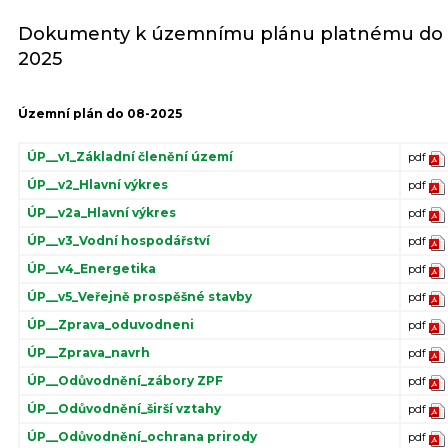
Dokumenty k územnímu plánu platnému do 
2025
Územní plán do 08-2025
ÚP__v1_Základní členění území
pdf
ÚP__v2_Hlavní výkres
pdf
ÚP__v2a_Hlavní výkres
pdf
ÚP__v3_Vodní hospodářství
pdf
ÚP__v4_Energetika
pdf
ÚP__v5_Veřejně prospěšné stavby
pdf
ÚP__Zprava_oduvodneni
pdf
ÚP__Zprava_navrh
pdf
ÚP__Odůvodnění_zábory ZPF
pdf
ÚP__Odůvodnění_širší vztahy
pdf
ÚP__Odůvodnění_ochrana prirody
pdf