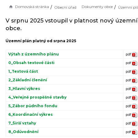
Domovská stránka
Dokumenty obce
Obecní úřad
Územní pl
V srpnu 2025 vstoupil v platnost nový územní
obce.
Územní plán platný od srpna 2025
Výtah z územního plánu
pdf
0_Obsah textové části
pdf
1_Textová část
pdf
2_Základní členění
pdf
3_Hlavní výkres
pdf
4_Veřejně prospěšné stavby
pdf
5_Zábor půdního fondu
pdf
6_Koordinační výkres
pdf
7_Širší vztahy
pdf
8_Odůvodnění
pdf