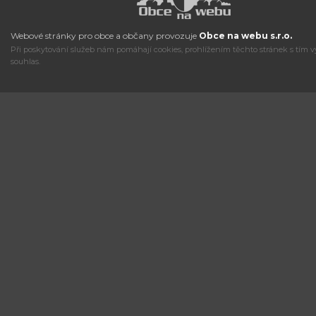
Webové stránky pro obce a občany provozuje
Obce na webu s.r.o.
Při poskytování služeb nám pomáhají cookies, prohlížením těchto stránek s tím v
souhlas.