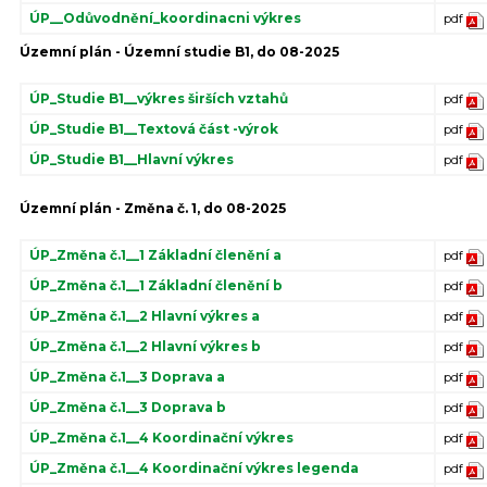
ÚP__Odůvodnění_koordinacni výkres
pdf
Územní plán - Územní studie B1, do 08-2025
ÚP_Studie B1__výkres širších vztahů
pdf
ÚP_Studie B1__Textová část -výrok
pdf
ÚP_Studie B1__Hlavní výkres
pdf
Územní plán - Změna č. 1, do 08-2025
ÚP_Změna č.1__1 Základní členění a
pdf
ÚP_Změna č.1__1 Základní členění b
pdf
ÚP_Změna č.1__2 Hlavní výkres a
pdf
ÚP_Změna č.1__2 Hlavní výkres b
pdf
ÚP_Změna č.1__3 Doprava a
pdf
ÚP_Změna č.1__3 Doprava b
pdf
ÚP_Změna č.1__4 Koordinační výkres
pdf
ÚP_Změna č.1__4 Koordinační výkres legenda
pdf