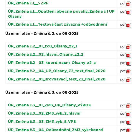
ÚP_Změna č.1__5 ZPF
pdf
ÚP_Změna č.1__Opatření obecné povahy_Změna č 1 UP
pdf
Olsany
ÚP_Změna č.1__Textová část závazná +odůvodnění
pdf
Územní plán - Změna č. 2, do 08-2025
ÚP_Změna č.2__01_zcu_Olsany_z2_1
pdf
ÚP_Změna č.2__02_hlavni_Olsany_z2_2
pdf
ÚP_Změna č.2__03_koordinacni_Olsany_z2_a
pdf
ÚP_Změna č.2__04_UP_Olsany_Z2_text_final_2020
pdf
ÚP_Změna č.2__05_srovnavaci_text_Z2_final_2020
pdf
Územní plán - Změna č. 3, do 08-2025
ÚP_Změna č.3__01_ZM3_UP_Olsany_VÝROK
pdf
ÚP_Změna č.3__02_ZM3_vyk_2_hlavní
pdf
ÚP_Změna č.3__03_ZM3_vyk_5_VPS
pdf
ÚP_Změna č.3__04_Odůvodnění_ZM3_vyk+koord
pdf