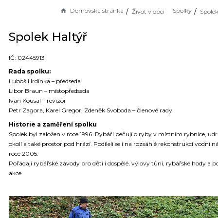
Domovská stránka
Spolky
Život v obci
Spolek
Spolek Haltýř
IČ: 02445913
Rada spolku:
Luboš Hrdinka – předseda
Libor Braun – místopředseda
Ivan Kousal – revizor
Petr Zagora, Karel Gregor, Zdeněk Svoboda – členové rady
Historie a zaměření spolku
Spolek byl založen v roce 1996. Rybáři pečují o ryby v místním rybníce, udr
okolí a také prostor pod hrází. Podíleli se i na rozsáhlé rekonstrukci vodní n
roce 2005.
Pořádají rybářské závody pro děti i dospělé, výlovy tůní, rybářské hody a 
akce.