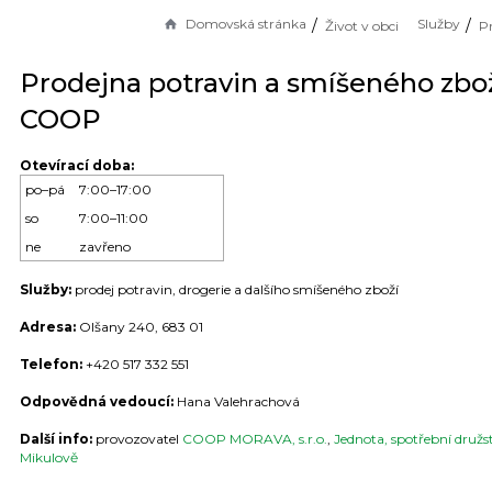
Domovská stránka
Služby
Život v obci
P
Prodejna potravin a smíšeného zbo
COOP
Otevírací doba:
po–pá
7:00–17:00
so
7:00–11:00
ne
zavřeno
Služby:
prodej potravin, drogerie a dalšího smíšeného zboží
Adresa:
Olšany 240, 683 01
Telefon:
+420 517 332 551
Odpovědná vedoucí:
Hana Valehrachová
Další info:
provozovatel
COOP MORAVA, s.r.o.
,
Jednota, spotřební družs
Mikulově