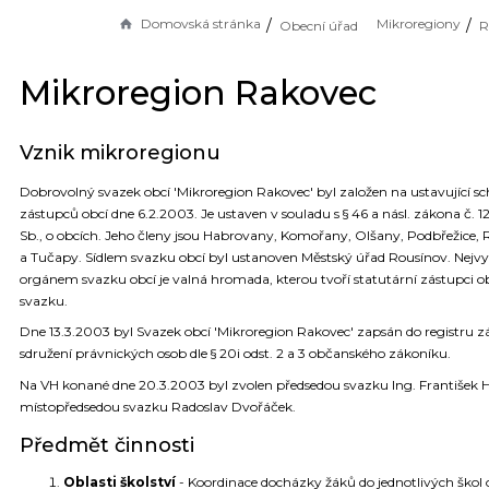
Domovská stránka
Mikroregiony
Obecní úřad
R
Mikroregion Rakovec
Vznik mikroregionu
Dobrovolný svazek obcí 'Mikroregion Rakovec' byl založen na ustavující sc
zástupců obcí dne 6.2.2003. Je ustaven v souladu s § 46 a násl. zákona č.
Sb., o obcích. Jeho členy jsou Habrovany, Komořany, Olšany, Podbřežice,
a Tučapy. Sídlem svazku obcí byl ustanoven Městský úřad Rousínov. Nejv
orgánem svazku obcí je valná hromada, kterou tvoří statutární zástupci o
svazku.
Dne 13.3.2003 byl Svazek obcí 'Mikroregion Rakovec' zapsán do registru 
sdružení právnických osob dle § 20i odst. 2 a 3 občanského zákoníku.
Na VH konané dne 20.3.2003 byl zvolen předsedou svazku Ing. František H
místopředsedou svazku Radoslav Dvořáček.
Předmět činnosti
Oblasti školství
- Koordinace docházky žáků do jednotlivých škol 