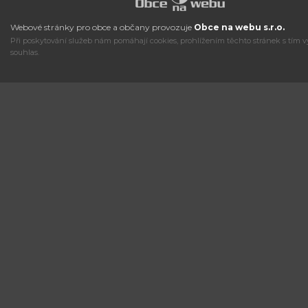
Webové stránky pro obce a občany provozuje
Obce na webu s.r.o.
Při poskytování služeb nám pomáhají cookies, prohlížením těchto stránek s tím v
souhlas.