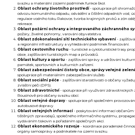
svazku a materiální zázemí podmínek funkce škol.
Oblast ochrany životního prostředí
- spolupráce při shromaž
odvozu komunálního odpadu, odvádění a čištění odpadních vod, ú
regulace vodního toku Rakovce, tvorba krajinných prvků a zón od
rekreace.
Oblast požární ochrany a integrovaného záchranného s
požáry, živelné pohromy, varování obyvatelstva.
Oblast zdokonalování sítí technického vybavení
- zajišťová
a regionální infrastruktury a vyhledávání podmínek financování.
Oblast cestovního ruchu
- turistické a cykloturistické trasy prop
obce, zajišťování turistických map a průvodců.
Oblast kultury a sportu
- zajišťování správy a udržování kultur
památek, sportovních a kulturních zařízení.
Oblast zabezpečování čistoty obce, správy veřejné zelen
spolupráce při materiálním zabezpečování služeb.
Oblast sociální péče
- zajišťování starostlivosti o občany vyžaduj
zvláštní péči (DPS).
Oblast zdravotnictví
- spolupráce při využívání zdravotnických 
Rousínově pro občany svazku obcí.
Oblast veřejné dopravy
- spolupráce při společném provozován
autobusové dopravy.
Oblast veřejných informací
- poskytování informací občanům
tištěných zpravodajů, společného informačního systému, propaga
vydáváním tiskovin a pořádáním společných akcí.
Oblast ekonomického rozvoje
- koordinace poradenské činnos
orgány samosprávy a podnikatele na území svazku.