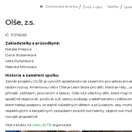
Domovská stránka
Spolky
Život v obci
Spol
Olše, z.s.
IČ: 17276063
Zakladatelky a průvodkyně:
Natálie Presová
Dana Studánková
Iveta Ryšánková
Hedvika Mitrovská
Historie a zaměření spolku
Záměr projektu OLŠE je vytvořit společenství se zázemím pro setkávání se, 
osobní rozvoj. Kmenovou větví Olše je Lesní škola pro děti, které se rády „uč
přírodě, zážitkem, poznáním a láskou. Olše vítá všechny děti, které mají c
společně objevovat, prožívat a jít cestou svobody a sebeřízeného vzdělávání
které hledají podporu ve stejně naladěných dětech a průvodcích, aby mohl
respektujícím a bezpečným způsobem procítit své talenty, objevit své mož
rozvíjet je společně.
Více o klubu na
webu
či
FB
organizace.