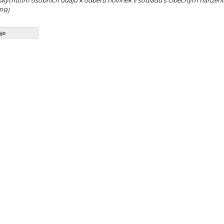
kytnutím osobních údajů k odběru novinek v souladu s Obecným nařízen
PR)