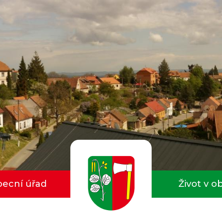
ecní úřad
Život v o