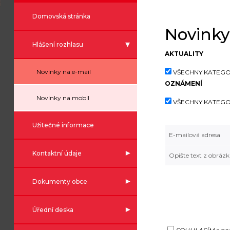
Domovská stránka
Novinky
Hlášení rozhlasu
AKTUALITY
Novinky na e-mail
VŠECHNY KATEGO
OZNÁMENÍ
Novinky na mobil
VŠECHNY KATEGO
Užitečné informace
E-mailová adresa
Kontaktní údaje
Opište text z obráz
Dokumenty obce
Úřední deska