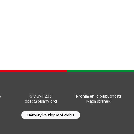
y
517 374 233
Prohlášení o přístupnosti
obec@olsany.org
Mapa stránek
Náměty ke zlepšení webu