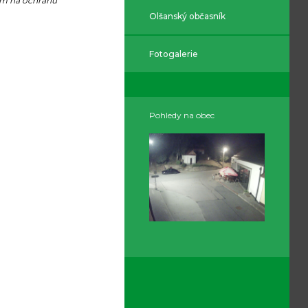
ím na ochranu
Olšanský občasník
Fotogalerie
Pohledy na obec