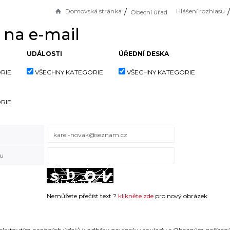
Domovská stránka
Hlášení rozhlasu
Obecní úřad
 na e-mail
UDÁLOSTI
ÚŘEDNÍ DESKA
RIE
VŠECHNY KATEGORIE
VŠECHNY KATEGORIE
RIE
ku
Nemůžete přečíst text ?
klikněte zde
pro nový obrázek