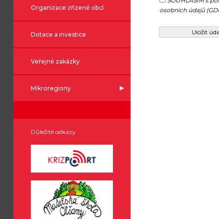
SOUHLASÍM s pos
Organizace zřízené obcí
osobních údajů (GD
Dotace a investice
Veřejné zakázky
Mikroregiony
Důležité odkazy