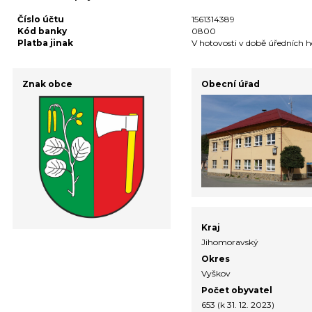
Číslo účtu
1561314389
Kód banky
0800
Platba jinak
V hotovosti v době úředních h
Znak obce
Obecní úřad
Kraj
Jihomoravský
Okres
Vyškov
Počet obyvatel
653 (k 31. 12. 2023)