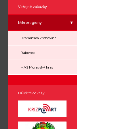
Veřejné zakázky
Mikroregiony
Drahanská vrchovina
Rakovec
MAS Moravský kras
Důležité odkazy