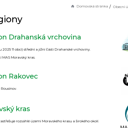
Domovská stránka
Obecní ú
giony
on Drahanská vrchovina
u 2025 11 obcí) střední a jižní části Drahanské vrchoviny.
tí MAS Moravský kras.
on Rakovec
a Rousínov.
ský kras
zastřešuje rozsáhlé území Moravského krasu a širokého okolí.