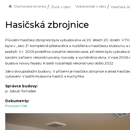
Domovská stránka
Vybavenost v obci
Život v obci
Hasičská zb
Hasičská zbrojnice
Původní hasičská zbrojnice byla vybudována ve 20. letech 20. století. V 70.
byla v „akci Z“ kompletně přestavěna a rozšířena o hasičskou klubovnu a c
podlaží. V r. 2005 proběhla rozsáhlá rekonstrukce, při které bylo vybudov
sociální zařízení, rekonstruovány rozvody a vyměněna okna. V roce 2006 
budova novou fasádu. K další rozsáhlejší rekonstrukci došlo 2022.
Jde o dvoupodlažní budovu. V přízemí je hasičská zbrojnice a sklad hasičs
vybavení. V patře klubovna hasičů a kuchyňka.
Správce budovy:
p. Jabub Tomášek
Dokumenty:
Provozní řád