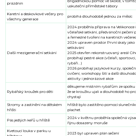
brigádnickou pomoc ve školce, v tomto
prázdnin
uskuteční příměstské tábory
Karetní a deskovkové večery pro
probíhá dlouhodobě jednou za měsíc
všechny generace
2024 proběhla příprava na Velikonoce 
včelařské setkání, předvánoční pečení 
a řemeslné tvoření na karetních večere
2024 upraven prostor První skaly jako
setkávání
Další mezigenerační setkání
2025 otevřen rekonstruovaný areál Cih
probíhají pestré akce (včelaři, sportovci,
rybáři...)
2026 probíhají jazykové kurzy, společ
cvičení, workshopy šití a další dlouhod
aktivity i jednorázové akce
děkujeme místním rybářům ze spolku 
Rybářský kroužek pro děti
že se kroužku ujali a dlouhodobě ho pro
chystají
Stromy a zastínění na dětském
hřiště bylo zastítěno pomocí slunečník
hřišti
plachet
2024 v květnu proběhla společná výsa
Pás jedlých keřů u hřiště
říjnu dosazeny moruše
Kvetoucí louka v parku u
2023 byl upraven plán sečení
hřbitova