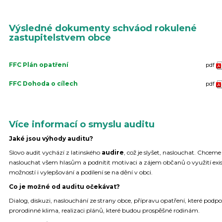
Výsledné dokumenty schváod rokulené
zastupitelstvem obce
FFC Plán opatření
pdf
FFC Dohoda o cílech
pdf
Více informací o smyslu auditu
Jaké jsou výhody auditu?
Slovo audit vychází z latinského
audire
, což je slyšet, naslouchat. Chceme
naslouchat všem hlasům a podnítit motivaci a zájem občanů o využití exis
možností i vylepšování a podílení se na dění v obci.
Co je možné od auditu očekávat?
Dialog, diskuzi, naslouchání ze strany obce, přípravu opatření, které podpo
prorodinné klima, realizaci plánů, které budou prospěšné rodinám.