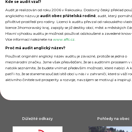
Kde se audit vzal?
Audit je realizován od roku 2006 v Rakousku. Doslovný český překlad po
anglického názvu je
audit obec přátelská rodině
, audit, který pomáh
přívětivé prostředí pro rodiny. Licenci k auditu převzal od rakouského vlast
licence Jihomoravský kraj, zapojily se již desítky obcí, měst a městských čá
Hlavní výhodou auditu je možnost používat odzkoušené a zavedené know
Více informací naleznete na
www.affc.cz
.
Proč má audit anglický název?
Používat originální anglický název auditu je závazné, protože se jedná o
mezinárodní značku. Jsme však přesvědčeni, že se s auditním procesem v 
natolik seznámíte, že budete vnímat především možnosti, které nabízí. A 
patří i to, že se staneme součástí sítě obcí u nás i v zahraničí, které si váží r
aktivního činitele své prosperity a rozvoje, navzájem se motivují a inspirují
Důležité odkazy
Pohledy na obec