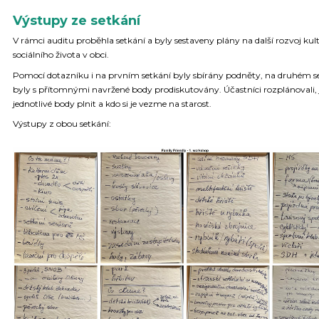
Výstupy ze setkání
V rámci auditu proběhla setkání a byly sestaveny plány na další rozvoj kul
sociálního života v obci.
Pomocí dotazníku i na prvním setkání byly sbírány podněty, na druhém s
byly s přítomnými navržené body prodiskutovány. Účastníci rozplánovali, 
jednotlivé body plnit a kdo si je vezme na starost.
Výstupy z obou setkání: