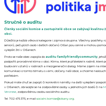
Stručně o auditu
Členky sociální komise a zastupitelé obce se zabývají kvalitou ž
obci.
Důležitá je každá věková kategorie i zájmová skupina. Všechny postřehy ro
seniorů, pečujících osob i dalších občanů Olšan jsou cenné a mohou pomo
vylepšit žití v Olšanech.
Proto se naše obec zapojila do
auditu familyfriendlycommunity
, jehož
podpořit prorodinné klima v obci. Klima, které je přátelské k rodině, které 
budování vztahů v rodinách a mezigenerační dialog. Máme zájem na inte
komunikaci o tomto tématu s vámi, občany naší obce, a chceme naslouc
potřebám.
Pokud máte chuť se zapojit či konkrétní náměty na další vylepšení pospoli
v Olšanech, obracejte se na zodpovědné osoby u jednotlivých bodů či na
M
Veronese
, zodpovědnou osobu sociálního auditu.
Tel. 702 475 375, e-mail
socialni.komise@olsany.org
.