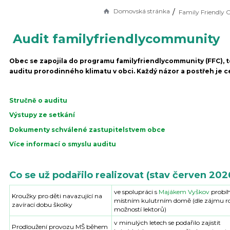
Domovská stránka
Audit familyfriendlycommunity
Obec se zapojila do programu familyfriendlycommunity (FFC), 
auditu prorodinného klimatu v obci. Každý názor a postřeh je c
Stručně o auditu
Výstupy ze setkání
Dokumenty schválené zastupitelstvem obce
Více informací o smyslu auditu
Co se už podařilo realizovat (stav červen 202
ve spolupráci s
Majákem Vyškov
probíh
Kroužky pro děti navazující na
místním kulutrním domě (dle zájmu r
zavírací dobu školky
možností lektorů)
v minulých letech se podařilo zajistit
Prodloužení provozu MŠ během