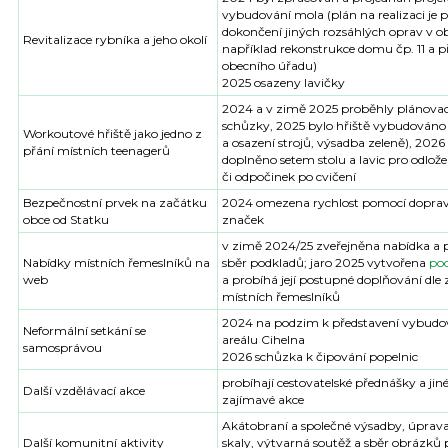
vybudování mola (plán na realizaci je 
dokončení jiných rozsáhlých oprav v ob
Revitalizace rybníka a jeho okolí
například rekonstrukce domu čp. 11 a 
obecního úřadu)
2025 osazeny lavičky
2024 a v zimě 2025 proběhly plánovac
schůzky, 2025 bylo hřiště vybudováno
Workoutové hřiště jako jedno z
a osazení strojů, výsadba zeleně), 2026
přání místních teenagerů
doplněno setem stolu a lavic pro odlože
či odpočinek po cvičení
Bezpečnostní prvek na začátku
2024 omezena rychlost pomocí dopra
obce od Statku
značek
v zimě 2024/25 zveřejněna nabídka a 
Nabídky místních řemeslníků na
sběr podkladů; jaro 2025 vytvořena
po
web
a probíhá její postupné doplňování dle
místních řemeslníků
2024 na podzim k představení vybud
Neformální setkání se
areálu Cihelna
samosprávou
2026 schůzka k čipování popelnic
probíhají cestovatelské přednášky a jin
Další vzdělávací akce
zajímavé akce
Akátobraní a společné výsadby, úprav
Další komunitní aktivity
skaly, výtvarná soutěž a sběr obrázků 