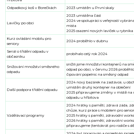
Odpadkový koš v Borečkách
2023 umístěn u První skaly
2023 umístěna část
2024 ve spolupráci s veřejností vybrána
Lavičky po obci
místa
2025 osazení nových laviček u rybníka
Kurz ovládání mobilu pro
2024 proběhlo v dubnu
seniory
Seriál o třídění odpadu v
probíhalo celý rok 2024
občasníku
snížili jsme množství kontejnerů na s
Snižování množství směsného
odpad po obci, v červnu 2026 proběhl
odpadu
čipování popelnic na směsný odpad
2024 nový bazárek na zastávce, u ob
umístěn druhý kontejner na oblečení
Další podpora třídění odpadu
2025 připravujeme změny v místě na 
odpadu u hřbitova
2024 hrátky s pamětí, zdravá záda, zd
chůze, kurz práce s mobilem pro senio
Vzdělávací programy
2025 hrátky s pamětí, zdravodní work
2026 hrátky s pamětí, zdravotní work
připravujeme (tentokrát pro rodiče s d
2024 byl zpracován a projednán proje