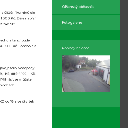
Olšanský občasník
 a čištění komínů dle
 1 300 Kč. Dále nabízí
Fotogalerie
08 748 989.
lechu a tanci bude
vu 150,- Kč. Tombola a
Pohledy na obec
jské jezero, vodopády
- Kč, dítě 4.199, - Kč.
Přihlásit se můžete
 plochách.
KD od 18 a ve čtvrtek