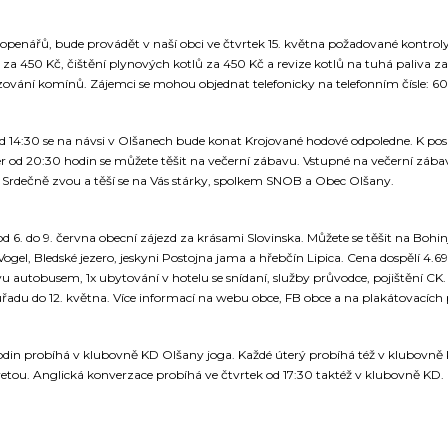
openářů, bude provádět v naší obci ve čtvrtek 15. května požadované kontroly
 za 450 Kč, čištění plynových kotlů za 450 Kč a revize kotlů na tuhá paliva za
ézování komínů. Zájemci se mohou objednat telefonicky na telefonním čísle: 6
d 14:30 se na návsi v Olšanech bude konat Krojované hodové odpoledne. K pos
r od 20:30 hodin se můžete těšit na večerní zábavu. Vstupné na večerní zába
. Srdečně zvou a těší se na Vás stárky, spolkem SNOB a Obec Olšany.
 6. do 9. června obecní zájezd za krásami Slovinska. Můžete se těšit na Bohin
ogel, Bledské jezero, jeskyni Postojna jama a hřebčín Lipica. Cena dospělí 4.699,
 autobusem, 1x ubytování v hotelu se snídaní, služby průvodce, pojištění CK. 
úřadu do 12. května. Více informací na webu obce, FB obce a na plakátovacích
odin probíhá v klubovně KD Olšany joga. Každé úterý probíhá též v klubovně 
Ivetou. Anglická konverzace probíhá ve čtvrtek od 17:30 taktéž v klubovně KD.