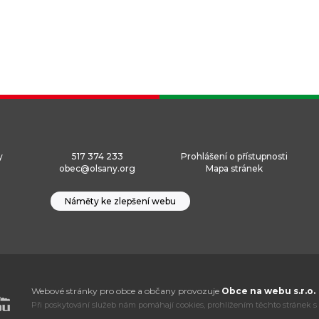
y
517 374 233
Prohlášení o přístupnosti
obec@olsany.org
Mapa stránek
Náměty ke zlepšení webu
Webové stránky pro obce a občany provozuje
Obce na webu s.r.o.
Při poskytování služeb nám pomáhají cookies, prohlížením těchto stránek s 