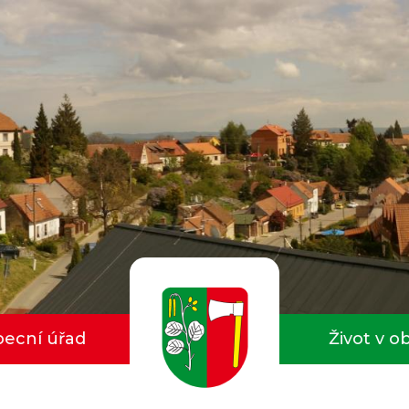
ecní úřad
Život v o