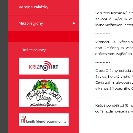
-----------
Veřejné zakázky
Sdružení kominíků a t
zákonu č. 34/2016 Sb.
Mikroregiony
levné vložkování a fr
----------
V sobotu 24. května o
hrát DH Šohajka. Veče
Důležité odkazy
občerstvení zajištěno
----------
Obec Olšany pořádá od
Savica, horský vrchol V
Cena zahrnuje dopravu
v kanceláři obecního 
----------
Každé pondělí od 18 h
od 19 hodin cvičení s 