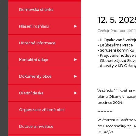
Domovská stránka
12. 5. 20
Hlášení rozhlasu
pondělí, 
- II. Opakované veře
Užitečné informace
- Drůbežárna Prace
- Sdružení kominíků
- Krojované hodové
Kontaktní údaje
- Obecní zájezd Slov
- Aktivity v KD Olšan
Dokumenty obce
Ve středu 14. května 
Úřední deska
plánu Olšany v rozsah
prosince 2024.
Organizace zřízené obcí
----------
Ve čtvrtek 15. května
po 1. roce snášky za 1
Dotace a investice
10,-Kč/ks.