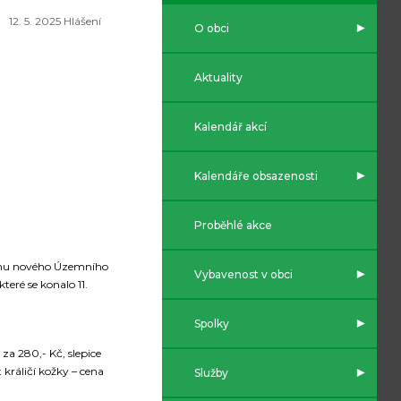
12. 5. 2025 Hlášení
O obci
Aktuality
Kalendář akcí
Kalendáře obsazenosti
Proběhlé akce
ávrhu nového Územního
Vybavenost v obci
eré se konalo 11.
Spolky
za 280,- Kč, slepice
 králičí kožky – cena
Služby