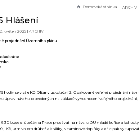
Domovská stránka
ARCHIV
25 Hlášení
12. květen 2025 |
ARCHIV
jné projednání Územního plánu
 odpoledne
insko
y
v 15 hodin se v sále KD Olšany uskuteční 2. Opakované veřejné projednání n
u úprav návrhu provedených na základě vyhodnocení veřejného projednání, kt
 v 9:30 bude drůbežárna Prace prodávat na návsi u OÚ mladé kuřice a kohouty 
40,- Kč, krmivo pro drůbež a králíky, vitamínové doplňky a dále pak vykupovat