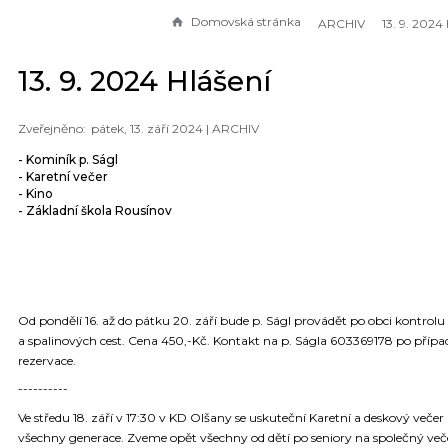
Domovská stránka
ARCHIV
13. 9. 2024
13. 9. 2024 Hlášení
pátek, 13. září 2024 |
ARCHIV
- Kominík p. Ságl
- Karetní večer
- Kino
- Základní škola Rousínov
Od pondělí 16. až do pátku 20. září bude p. Ságl provádět po obci kontrol
a spalinových cest. Cena 450,-Kč. Kontakt na p. Ságla 603369178 po příp
rezervace.
----------
Ve středu 18. září v 17:30 v KD Olšany se uskuteční Karetní a deskový večer
všechny generace. Zveme opět všechny od dětí po seniory na společný več