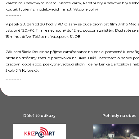
karetními i deskovými hrami. Vemte karty, karetní hry a deskové hry s seb
koutek tvoření z modelovacích hmot. Vstup je volný
----------
V pátek 20. září od 20 hod. v KD Olšany se bude promítat film Jiřího Mádla
vstupné 120,-Kč, film je nevhodný do 12 let, popcorn zajištěn. Dostavte se 
15 minut dříve. Těší se na Vás spolek SNOB.
----------
Základní škola Rousínov přijme zaměstnance na pozici pomocné kuchařky
hledá na dočasný zástup pracovníka na úklid. Bližší informace o náplni prá
pracovní době apod. poskytne vedoucí školní jídelny Lenka Bartošková nebo
školy Jiří Kyjovský
.
----------
Důležité odkazy
Pohledy na obec