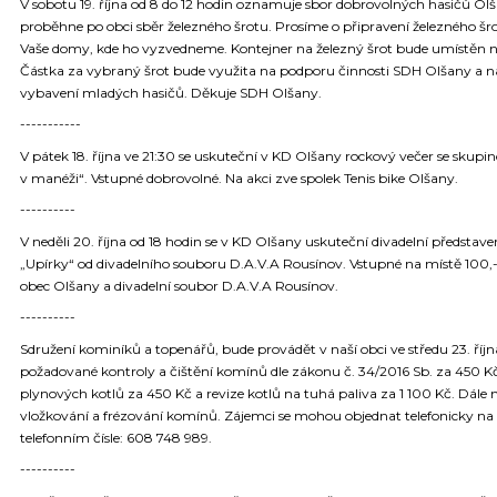
V sobotu 19. října od 8 do 12 hodin oznamuje sbor dobrovolných hasičů Olš
proběhne po obci sběr železného šrotu. Prosíme o připravení železného šr
Vaše domy, kde ho vyzvedneme. Kontejner na železný šrot bude umístěn n
Částka za vybraný šrot bude využita na podporu činnosti SDH Olšany a na
vybavení mladých hasičů. Děkuje SDH Olšany.
-----------
V pátek 18. října ve 21:30 se uskuteční v KD Olšany rockový večer se skupin
v manéži“. Vstupné dobrovolné. Na akci zve spolek Tenis bike Olšany.
----------
V neděli 20. října od 18 hodin se v KD Olšany uskuteční divadelní představe
„Upírky“ od divadelního souboru D.A.V.A Rousínov. Vstupné na místě 100,-
obec Olšany a divadelní soubor D.A.V.A Rousínov.
----------
Sdružení kominíků a topenářů, bude provádět v naší obci ve středu 23. říjn
požadované kontroly a čištění komínů dle zákonu č. 34/2016 Sb. za 450 Kč
plynových kotlů za 450 Kč a revize kotlů na tuhá paliva za 1 100 Kč. Dále 
vložkování a frézování komínů. Zájemci se mohou objednat telefonicky na
telefonním čísle: 608 748 989.
----------