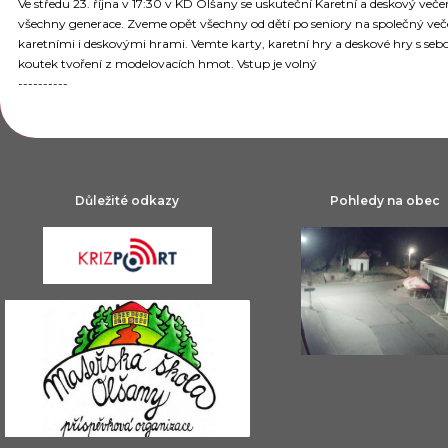
Ve středu 23. října v 17:30 v KD Olšany se uskuteční Karetní a deskový veče
všechny generace. Zveme opět všechny od dětí po seniory na společný več
karetními i deskovými hrami. Vemte karty, karetní hry a deskové hry s seb
koutek tvoření z modelovacích hmot. Vstup je volný
----------
Důležité odkazy
Pohledy na obec