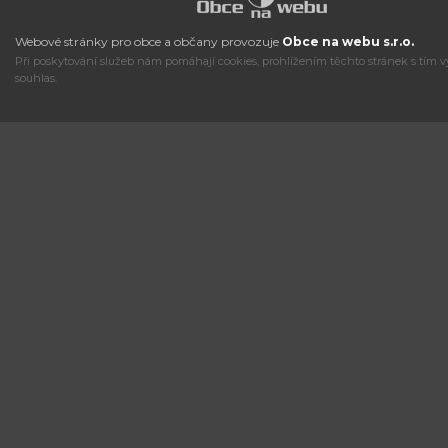
Webové stránky pro obce a občany provozuje
Obce na webu s.r.o.
Při poskytování služeb nám pomáhají cookies, prohlížením těchto stránek s tím v
souhlas.