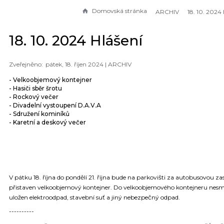
Domovská stránka
ARCHIV
18. 10. 2024
18. 10. 2024 Hlášení
pátek, 18. říjen 2024 |
ARCHIV
- Velkoobjemový kontejner
- Hasiči sběr šrotu
- Rockový večer
- Divadelní vystoupení D.A.V.A
- Sdružení kominíků
- Karetní a deskový večer
V pátku 18. října do pondělí 21. října bude na parkovišti za autobusovou z
přistaven velkoobjemový kontejner. Do velkoobjemového kontejneru nesm
uložen elektroodpad, stavební suť a jiný nebezpečný odpad.
----------