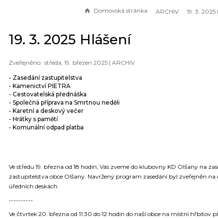
Domovská stránka
ARCHIV
19. 3. 2025
19. 3. 2025 Hlášení
středa, 19. březen 2025 |
ARCHIV
- Zasedání zastupitelstva
- Kamenictví PIETRA
- Cestovatelská přednáška
- Společná příprava na Smrtnou neděli
- Karetní a deskový večer
- Hrátky s pamětí
- Komunální odpad platba
Ve středu 19. března od 18 hodin, Vás zveme do klubovny KD Olšany na za
zastupitelstva obce Olšany. Navržený program zasedání byl zveřejněn na
úředních deskách.
----------
Ve čtvrtek 20. března od 11:30 do 12 hodin do naší obce na místní hřbitov př