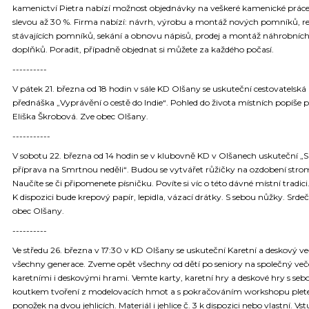
kamenictví Pietra nabízí možnost objednávky na veškeré kamenické práce
slevou až 30 %. Firma nabízí: návrh, výrobu a montáž nových pomníků, r
stávajících pomníků, sekání a obnovu nápisů, prodej a montáž náhrobníc
doplňků. Poradit, případně objednat si můžete za každého počasí.
----------
V pátek 21. března od 18 hodin v sále KD Olšany se uskuteční cestovatelská
přednáška „Vyprávění o cestě do Indie“. Pohled do života místních popíše 
Eliška Škrobová. Zve obec Olšany.
-----------
V sobotu 22. března od 14 hodin se v klubovně KD v Olšanech uskuteční „
příprava na Smrtnou neděli“. Budou se vytvářet růžičky na ozdobení stro
Naučíte se či připomenete písničku. Povíte si víc o této dávné místní tradici
K dispozici bude krepový papír, lepidla, vázací drátky. S sebou nůžky. Srde
obec Olšany.
----------
Ve středu 26. března v 17:30 v KD Olšany se uskuteční Karetní a deskový ve
všechny generace. Zveme opět všechny od dětí po seniory na společný več
karetními i deskovými hrami. Vemte karty, karetní hry a deskové hry s sebo
koutkem tvoření z modelovacích hmot a s pokračováním workshopu plet
ponožek na dvou jehlicích. Materiál i jehlice č. 3 k dispozici nebo vlastní. Vst