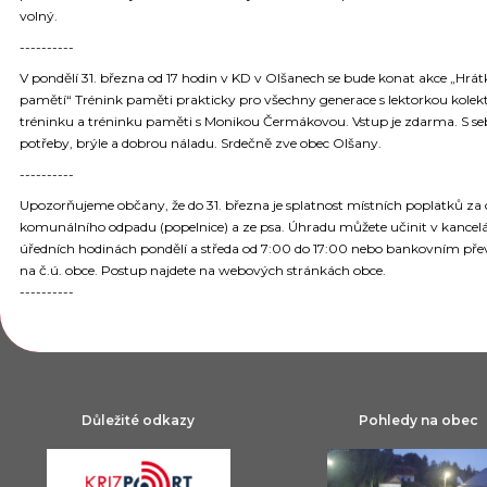
volný.
----------
V pondělí 31. března od 17 hodin v KD v Olšanech se bude konat akce „Hrát
pamětí“ Trénink paměti prakticky pro všechny generace s lektorkou kolek
tréninku a tréninku paměti s Monikou Čermákovou. Vstup je zdarma. S se
potřeby, brýle a dobrou náladu. Srdečně zve obec Olšany.
----------
Upozorňujeme občany, že do 31. března je splatnost místních poplatků za
komunálního odpadu (popelnice) a ze psa. Úhradu můžete učinit v kancel
úředních hodinách pondělí a středa od 7:00 do 17:00 nebo bankovním př
na č.ú. obce. Postup najdete na webových stránkách obce.
----------
Důležité odkazy
Pohledy na obec