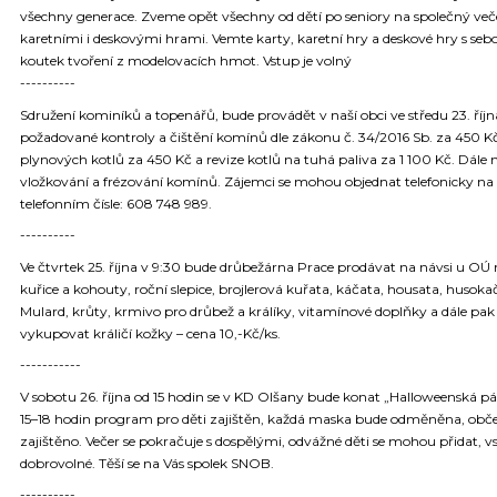
všechny generace. Zveme opět všechny od dětí po seniory na společný več
karetními i deskovými hrami. Vemte karty, karetní hry a deskové hry s seb
koutek tvoření z modelovacích hmot. Vstup je volný
----------
Sdružení kominíků a topenářů, bude provádět v naší obci ve středu 23. říjn
požadované kontroly a čištění komínů dle zákonu č. 34/2016 Sb. za 450 Kč
plynových kotlů za 450 Kč a revize kotlů na tuhá paliva za 1 100 Kč. Dále 
vložkování a frézování komínů. Zájemci se mohou objednat telefonicky na
telefonním čísle: 608 748 989.
----------
Ve čtvrtek 25. října v 9:30 bude drůbežárna Prace prodávat na návsi u OÚ
kuřice a kohouty, roční slepice, brojlerová kuřata, káčata, housata, husok
Mulard, krůty, krmivo pro drůbež a králíky, vitamínové doplňky a dále pak
vykupovat králičí kožky – cena 10,-Kč/ks.
-----------
V sobotu 26. října od 15 hodin se v KD Olšany bude konat „Halloweenská p
15–18 hodin program pro děti zajištěn, každá maska bude odměněna, obče
zajištěno. Večer se pokračuje s dospělými, odvážné děti se mohou přidat, 
dobrovolné. Těší se na Vás spolek SNOB.
----------