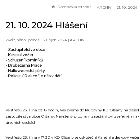
Domovská stránka
ARCHIV
21. 10. 2024
21. 10. 2024 Hlášení
pondělí, 21. říjen 2024 |
ARCHIV
- Zastupitelstvo obce
- Karetní večer
- Sdružení kominíků
- Drůbežárna Prace
- Halloweenská párty
- Policie ČR akce "je nás vidět"
Ve středu 23. října od 18 hodin, Vás zveme do klubovny KD Olšany na zase
zastupitelstva obce Olšany. Navržený program zasedání byl zveřejněn na
úředních deskách.
----------
Ve středu 23. října v 17:30 v KD Olšany se uskuteční Karetní a deskový veče