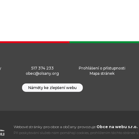
y
517 374 233
Prohlášení o přístupnosti
obec@olsany.org
Mapa stránek
Náměty ke zlepšení webu
Webové stránky pro obce a občany provozuje
Obce na webu s.r.o.
Při poskytování služeb nám pomáhají cookies, prohlížením těchto stránek s 