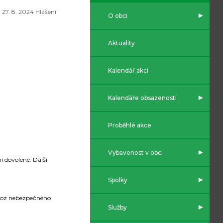
27. 8. 2024 Hlášení
O obci
Aktuality
Kalendář akcí
Kalendáře obsazenosti
Proběhlé akce
Vybavenost v obci
 dovolené. Další
Spolky
dvoz nebezpečného
Služby