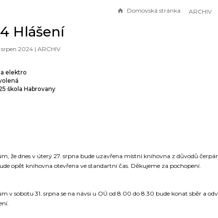
Domovská stránka
ARCHIV
24 Hlášení
. srpen 2024 |
ARCHIV
a elektro
ovolená
25 škola Habrovany
že dnes v úterý 27. srpna bude uzavřena místní knihovna z důvodů čerpání
 bude opět knihovna otevřena ve standartní čas. Děkujeme za pochopení.
 sobotu 31. srpna se na návsi u OÚ od 8.00 do 8.30 bude konat sběr a o
ení.