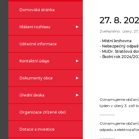
Domovská stránka
27. 8. 20
Hlášení rozhlasu
úterý, 27
- Místní knihovna
Užitečné informace
- Nebezpečný odpad 
- MUDr. Stratilová d
- Školní rok 2024/20
Kontaktní údaje
Dokumenty obce
Úřední deska
Oznamujeme občanům, 
týden v úterý 3. září
Organizace zřízené obcí
----------
Oznamujeme občanům v
Dotace a investice
odpadu a elektrozaříz
----------