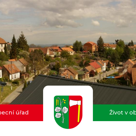
ecní úřad
Život v o