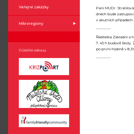
Veřejné zakázky
Paní MUDr. Stratilová
dnech bude zastupovat
v akutních případech.
Mikroregiony
----------
Ředitelka Základní a 
7, 45 h budově školy.
po první hodině v 8,3
Důležité odkazy
----------