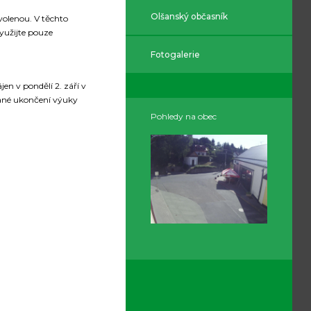
Olšanský občasník
volenou. V těchto
yužijte pouze
Fotogalerie
n v pondělí 2. září v
ádané ukončení výuky
Pohledy na obec