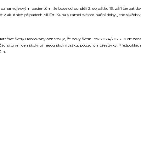
 oznamuje svým pacientům, že bude od pondělí 2. do pátku 13. září čerpat do
 v akutních případech MUDr. Kuba v rámci své ordinační doby, jeho služeb v
Mateřské školy Habrovany oznamuje, že nový školní rok 2024/2025: Bude zaháje
 Žáci si první den školy přinesou školní tašku, pouzdro a přezůvky. Předpokl
0 h.