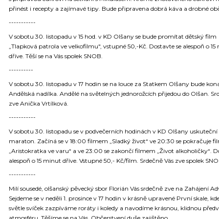
přinést i recepty a zajímavé tipy. Bude připravena dobrá káva a drobné obč
-----------
V sobotu 30. listopadu v 15 hod. v KD Olšany se bude promítat dětský film
„Tlapková patrola ve velkofilmu", vstupné 50,-Kč. Dostavte se alespoň o 15
dříve. Těší se na Vás spolek SNOB.
----------
V sobotu 30. listopadu v 17 hodin se na louce za Statkem Olšany bude kon
Andělská nadílka. Andělé na světelných jednorožcích přijedou do Olšan. Sr
zve Anička Vrtílková.
-----------
V sobotu 30. listopadu se v podvečerních hodinách v KD Olšany uskuteční
maraton. Začíná se v 18:00 filmem „Sladký život“ ve 20:30 se pokračuje f
„Aristokratka ve varu“ a ve 23:00 se zakončí filmem „Život alkoholičky“. D
alespoň o 15 minut dříve. Vstupné 50,- Kč/film. Srdečně Vás zve spolek SNO
-----------
Milí sousedé, olšanský pěvecký sbor Florián Vás srdečně zve na Zahájení A
Sejdeme se v neděli 1. prosince v 17 hodin v krásně upravené První skale, kde
světle svíček zazpíváme roráty i koledy a navodíme krásnou, klidnou před
atmosféru. Těšíme se na Vás. Občerstvení duše zajištěno.