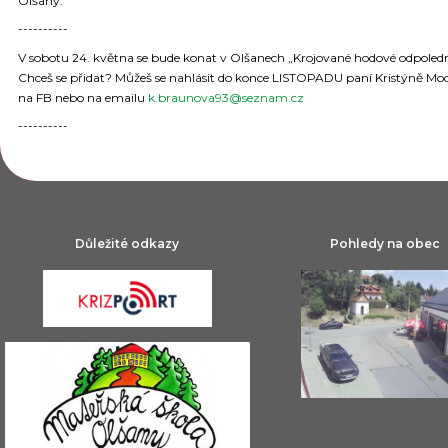
Olšany.
----------
V sobotu 24. května se bude konat v Olšanech „Krojované hodové odpoledn
Chceš se přidat? Můžeš se nahlásit do konce LISTOPADU paní Kristýně Mod
na FB nebo na emailu
k.braunova93@seznam.cz
----------
Důležité odkazy
Pohledy na obec