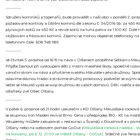
----------
Sdružení kominíků a topenářů, bude provádět v naší obci v pondělí 2. pros
požadované kontroly a čištění komínů dle zákonu č. 34/2016 Sb. za 450 Kč
plynových kotlů za 450 Kč a revize kotlů na tuhá paliva za 1 100 Kč. Dále 
vložkování a frézování komínů. Zájemci se mohou objednat telefonicky na
telefonním čísle: 608 748 989.
----------
Ve čtvrtek 5. prosince od 16:15 na návsi v Olšanech proběhne Setkání s Mik
Přijďte žasnout při vystoupení dětí z místní mateřské školy, společně rozs
vánoční strom na návsi a přivítáme svatého Mikuláše s jeho družinou. Spo
oslavíme dávnou tradici a strávíme družný prosincový podvečer se svými s
Večer se Mikuláš vydá se svojí družinou do vašich domovů. Děti, rodiče a dal
olšaňáky zve Obec Olšany.
----------
V pátek 6. prosince od 21 hodin uskuteční v KD Olšany Mikulášská rocková
se skupinou Iron Maiden revival Brno. Cena v předprodeji 180,- Kč na míst
Vstupenky můžete zakupovat v restauraci u Švandů v Rousínově a v pivni
Olšany nebo na webovém portále GoOut (
Mikulášská rocková nadílka - V
na koncerty, pá 6. 12. 21:00 ve městě Olšany - GoOut)
. Srdečně zve Tenis b