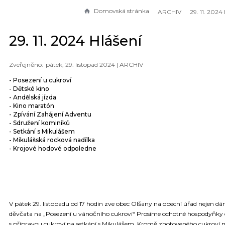
Domovská stránka
ARCHIV
29. 11. 2024
29. 11. 2024 Hlášení
pátek, 29. listopad 2024 |
ARCHIV
- Posezení u cukroví
- Dětské kino
- Andělská jízda
- Kino maratón
- Zpívání Zahájení Adventu
- Sdružení kominíků
- Setkání s Mikulášem
- Mikulášská rocková nadílka
- Krojové hodové odpoledne
V pátek 29. listopadu od 17 hodin zve obec Olšany na obecní úřad nejen d
děvčata na „Posezení u vánočního cukroví“ Prosíme ochotné hospodyňky
s přípravou cukroví na setkání s Mikulášem. Kromě zhotoveného cukroví