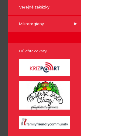
Veřejné zakázky
Mikroregiony
Důležité odkazy