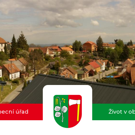
ecní úřad
Život v o