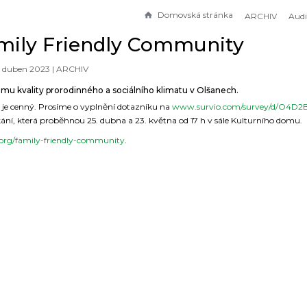
Domovská stránka
ARCHIV
mily Friendly Community
. duben 2023 |
ARCHIV
mu kvality prorodinného a sociálního klimatu v Olšanech.
 je cenný. Prosíme o vyplnění dotazníku na
www.survio.com/survey/d/O4D
kání, která proběhnou 25. dubna a 23. května od 17 h v sále Kulturního domu.
y.org/family-friendly-community
.