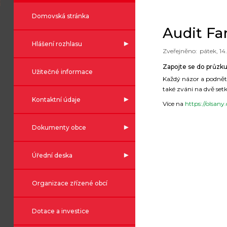
Domovská stránka
Audit Fa
Hlášení rozhlasu
pátek, 14
Zapojte se do průzku
Užitečné informace
Každý názor a podnět
také zváni na dvě set
Kontaktní údaje
Více na
https://olsan
Dokumenty obce
Úřední deska
Organizace zřízené obcí
Dotace a investice