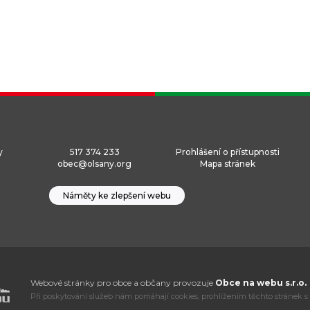
y
517 374 233
Prohlášení o přístupnosti
obec@olsany.org
Mapa stránek
Náměty ke zlepšení webu
Webové stránky pro obce a občany provozuje
Obce na webu s.r.o.
Při poskytování služeb nám pomáhají cookies, prohlížením těchto stránek s 