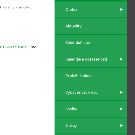
Audit Family Friendly Community
O obci
Aktuality
Kalendář akcí
2B7B5X1U8U5X5C
. Jste
Kalendáře obsazenosti
Proběhlé akce
Vybavenost v obci
Spolky
Služby