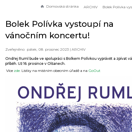
Domovská stránka
ARCHIV
Bolek Polívka vystoupí na
vánočním koncertu!
pátek, 08. prosinec 2023 |
ARCHIV
Ondřej Ruml bude ve spolupráci s Bolkem Polívkou vyprávět a zpívat v
příběh. Už 16. prosince v Olšanech.
Více
zde
. Lístky na místním obecním úřadě a na
GoOut