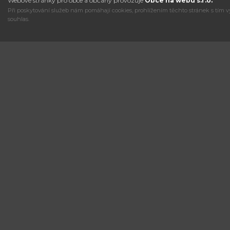
Webové stránky pro obce a občany provozuje
Obce na webu s.r.o.
Při poskytování služeb nám pomáhají cookies, prohlížením těchto stránek s tím v
souhlas.