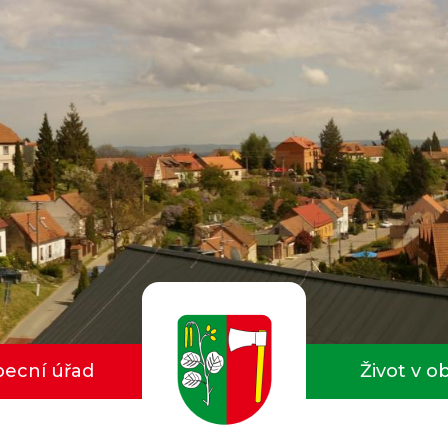
ecní úřad
Život v o