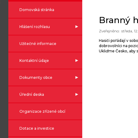
Domovská stránka
Branný h
Hlášení rozhlasu
středa, 1
Hasiči pořádají v sob
Užitečné informace
dobrovolníci na pozi
Ukliďme Česko, aby se
Kontaktní údaje
Dokumenty obce
Úřední deska
Organizace zřízené obcí
Dotace a investice