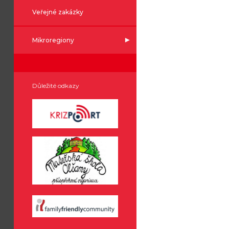
Veřejné zakázky
Mikroregiony
Důležité odkazy