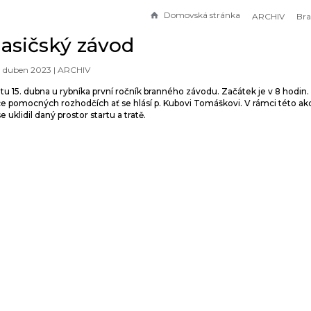
Domovská stránka
ARCHIV
Bra
asičský závod
2. duben 2023 |
ARCHIV
otu 15. dubna u rybníka první ročník branného závodu. Začátek je v 8 hodin.
ce pomocných rozhodčích ať se hlásí p. Kubovi Tomáškovi. V rámci této a
 uklidil daný prostor startu a tratě.