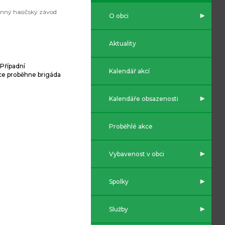
nný hasičský závod
O obci
Aktuality
 Případní
Kalendář akcí
kce proběhne brigáda
Kalendáře obsazenosti
Proběhlé akce
Vybavenost v obci
Spolky
Služby