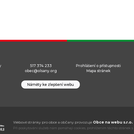
y
517 374 233
Prohlášení o přístupnosti
obec@olsany.org
Mapa stránek
Náměty ke zlepšení webu
Webové stránky pro obce a občany provozuje
Obce na webu s.r.o.
Při poskytování služeb nám pomáhají cookies, prohlížením těchto stránek s 