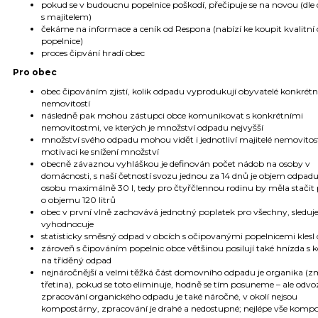
pokud se v budoucnu popelnice poškodí, přečipuje se na novou (dl
s majitelem)
čekáme na informace a ceník od Respona (nabízí ke koupit kvalitní
popelnice)
proces čipvání hradí obec
Pro obec
obec čipováním zjistí, kolik odpadu vyprodukují obyvatelé konkrétn
nemovitostí
následně pak mohou zástupci obce komunikovat s konkrétními
nemovitostmi, ve kterých je množství odpadu nejvyšší
množství svého odpadu mohou vidět i jednotliví majitelé nemovitostí
motivaci ke snížení množství
obecně závaznou vyhláškou je definován počet nádob na osoby v
domácnosti, s naší četností svozu jednou za 14 dnů je objem odpad
osobu maximálně 30 l, tedy pro čtyřčlennou rodinu by měla stačit 
o objemu 120 litrů
obec v první vlně zachovává jednotný poplatek pro všechny, sleduje
vyhodnocuje
statisticky směsný odpad v obcích s očipovanými popelnicemi klesl
zároveň s čipováním popelnic obce většinou posilují také hnízda s 
na tříděný odpad
nejnáročnější a velmi těžká část domovního odpadu je organika (
třetina), pokud se toto eliminuje, hodně se tím posuneme – ale odvo
zpracování organického odpadu je také náročné, v okolí nejsou
kompostárny, zpracování je drahé a nedostupné; nejlépe vše komp