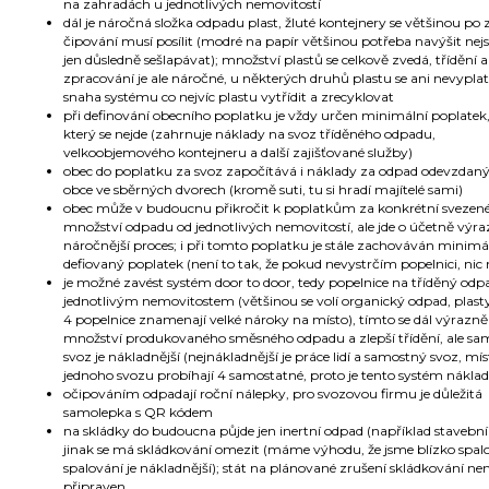
na zahradách u jednotlivých nemovitostí
dál je náročná složka odpadu plast, žluté kontejnery se většinou po
čipování musí posílit (modré na papír většinou potřeba navýšit nejs
jen důsledně sešlapávat); množství plastů se celkově zvedá, třídění a
zpracování je ale náročné, u některých druhů plastu se ani nevyplatí
snaha systému co nejvíc plastu vytřídit a zrecyklovat
při definování obecního poplatku je vždy určen minimální poplatek
který se nejde (zahrnuje náklady na svoz tříděného odpadu,
velkoobjemového kontejneru a další zajišťované služby)
obec do poplatku za svoz započítává i náklady za odpad odevzdaný
obce ve sběrných dvorech (kromě suti, tu si hradí majítelé sami)
obec může v budoucnu přikročit k poplatkům za konkrétní svezen
množství odpadu od jednotlivých nemovitostí, ale jde o účetně výr
náročnější proces; i při tomto poplatku je stále zachováván minimá
defiovaný poplatek (není to tak, že pokud nevystrčím popelnici, nic
je možné zavést systém door to door, tedy popelnice na tříděný odp
jednotlivým nemovitostem (většinou se volí organický odpad, plasty
4 popelnice znamenají velké nároky na místo), tímto se dál výrazně 
množství produkovaného směsného odpadu a zlepší třídění, ale s
svoz je nákladnější (nejnákladnější je práce lidí a samostný svoz, mís
jednoho svozu probíhají 4 samostatné, proto je tento systém náklad
očipováním odpadají roční nálepky, pro svozovou firmu je důležitá
samolepka s QR kódem
na skládky do budoucna půjde jen inertní odpad (například stavební 
jinak se má skládkování omezit (máme výhodu, že jsme blízko spalo
spalování je nákladnější); stát na plánované zrušení skládkování nen
připraven