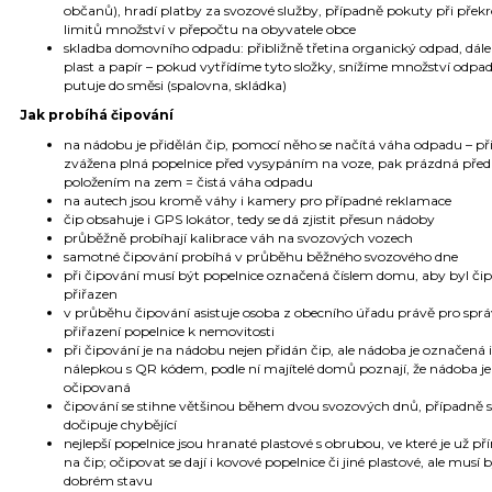
občanů), hradí platby za svozové služby, případně pokuty při přek
limitů množství v přepočtu na obyvatele obce
skladba domovního odpadu: přibližně třetina organický odpad, dále
plast a papír – pokud vytřídíme tyto složky, snížíme množství odpad
putuje do směsi (spalovna, skládka)
Jak probíhá čipování
na nádobu je přidělán čip, pomocí něho se načítá váha odpadu – při
zvážena plná popelnice před vysypáním na voze, pak prázdná před
položením na zem = čistá váha odpadu
na autech jsou kromě váhy i kamery pro případné reklamace
čip obsahuje i GPS lokátor, tedy se dá zjistit přesun nádoby
průběžně probíhají kalibrace váh na svozových vozech
samotné čipování probíhá v průběhu běžného svozového dne
při čipování musí být popelnice označená číslem domu, aby byl či
přiřazen
v průběhu čipování asistuje osoba z obecního úřadu právě pro spr
přiřazení popelnice k nemovitosti
při čipování je na nádobu nejen přidán čip, ale nádoba je označená i
nálepkou s QR kódem, podle ní majítelé domů poznají, že nádoba je 
očipovaná
čipování se stihne většinou během dvou svozových dnů, případně 
dočipuje chybějící
nejlepší popelnice jsou hranaté plastové s obrubou, ve které je už př
na čip; očipovat se dají i kovové popelnice či jiné plastové, ale musí 
dobrém stavu