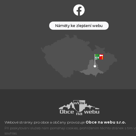
Náměty ke zlepšení webu
Webové stránky pro obce a občany provozuje
Obce na webu s.r.o.
Při poskytování služeb nám pomáhají cookies, prohlížením těchto stránek s tím v
souhlas.