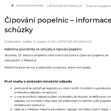
Domovská stránka
UŽITEČNÉ INFORMACE
Čipování popelnic – informace
schůzky
neděle, 19. duben 2026 |
UŽITEČNÉ INFORMACE
Nabízíme poznámky ze schůzky k čipování popelnic.
Ve středu 25. března proběhla informační schůzka k čipování popelnic se
zástupcem z Respona.
Nabízíme poznámky a odpovědi na dotazy, které tam padly.
Proč snahy o snižování množství odpadu
postupně se zpřísňuje legislativa s cílem snížit množství vyproduk
směsného odpadu na občana
u nás je směsný odpad svážen na skládku do Kozlan; je definován li
odpadu na množství obyvatel, při překročení hradíme vyšší poplate
skládkování (pokutu)
obec je z hlediska zákona původcem odpadu ze svého území (tedy i