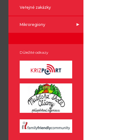
Veřejné zakázky
Mikroregiony
Důležité odkazy