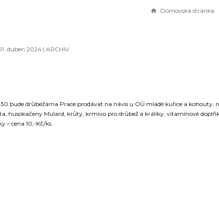
Domovská stránka
01. duben 2024 |
ARCHIV
:30 bude drůbežárna Prace prodávat na návsi u OÚ mladé kuřice a kohouty, roč
ta, husokačeny Mulard, krůty, krmivo pro drůbež a králíky, vitamínové doplňk
y – cena 10,-Kč/ks.