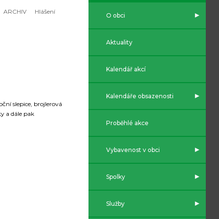
ARCHIV
Hlášení
O obci
Aktuality
Kalendář akcí
Kalendáře obsazenosti
ní slepice, brojlerová
y a dále pak
Proběhlé akce
Vybavenost v obci
Spolky
Služby