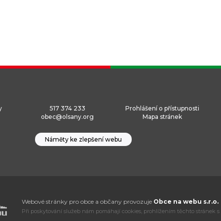
y
517 374 233
Prohlášení o přístupnosti
obec@olsany.org
Mapa stránek
Náměty ke zlepšení webu
Webové stránky pro obce a občany provozuje
Obce na webu s.r.o.
Při poskytování služeb nám pomáhají cookies, prohlížením těchto stránek s 