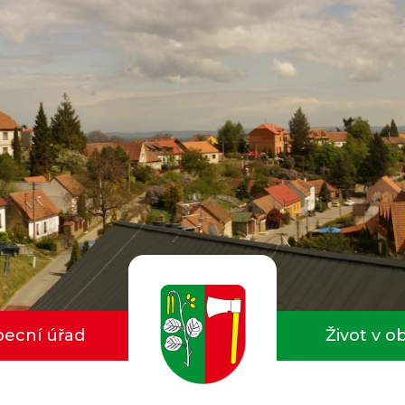
ecní úřad
Život v o