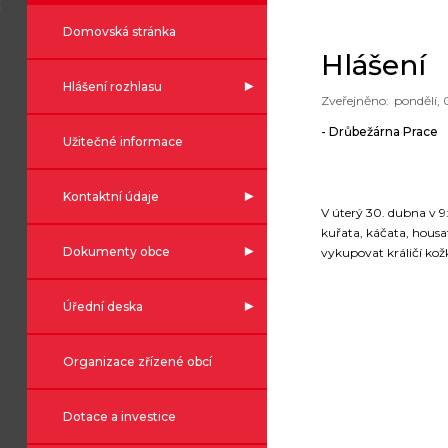
Domovská stránka
Hlášení
Hlášení rozhlasu
pondělí, 
- Drůbežárna Prace
Užitečné informace
Kontaktní údaje
V úterý 30. dubna v 9
kuřata, káčata, housa
Dokumenty obce
vykupovat králičí kožk
Úřední deska
Organizace zřízené obcí
Dotace a investice