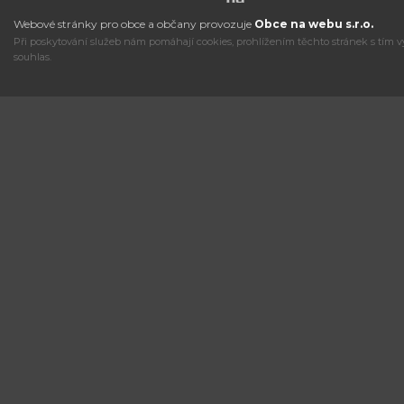
Webové stránky pro obce a občany provozuje
Obce na webu s.r.o.
Při poskytování služeb nám pomáhají cookies, prohlížením těchto stránek s tím v
souhlas.