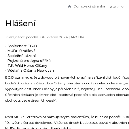
Domovská stránka
ARCHIV
Hlášení
pondělí, 06. květen 2024 |
ARCHIV
- Společnost EG-D
- MUDr. Stratilová
- Společné sázení
- Pojízdná prodejna oříšků
- T.K. Wild Horse Olšany
- Včelaři z Olšan a Habrovan
EG.D oznamuje, že z důvodu plánovaných prací na zařízení distribuční so
bude 20. května v části obce Olšany přerušena dodávka elektrické energi
vypnutých částí obce Olšany je přiložena níž, najdete ji i na Facebooku obc
úředních deskách (elektronické i papírové podobě) a plakátovacích plochác
obchodu, vedle úředních desek).
----------
Paní MUDr. Stratilová oznamuje svým pacientům, že bude od pondělí 6. d
10. května čerpat dovolenou. V těchto dnech bude zastupovat v akutních 
MUDr. Kuba v rámci své ordinační doby.