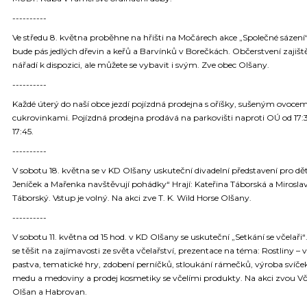
----------
Ve středu 8. května proběhne na hřišti na Močárech akce „Společné sázení“
bude pás jedlých dřevin a keřů a Barvínků v Borečkách. Občerstvení zajišt
nářadí k dispozici, ale můžete se vybavit i svým. Zve obec Olšany.
----------
Každé úterý do naší obce jezdí pojízdná prodejna s oříšky, sušeným ovoce
cukrovinkami. Pojízdná prodejna prodává na parkovišti naproti OÚ od 17:
17:45.
----------
V sobotu 18. května se v KD Olšany uskuteční divadelní představení pro dět
Jeníček a Mařenka navštěvují pohádky“ Hrají: Kateřina Táborská a Mirosla
Táborský. Vstup je volný. Na akci zve T. K. Wild Horse Olšany.
----------
V sobotu 11. května od 15 hod. v KD Olšany se uskuteční „Setkání se včelaři
se těšit na zajímavosti ze světa včelařství, prezentace na téma: Rostliny – v
pastva, tematické hry, zdobení perníčků, stloukání rámečků, výroba svíček
medu a medoviny a prodej kosmetiky se včelími produkty. Na akci zvou Vče
Olšan a Habrovan.