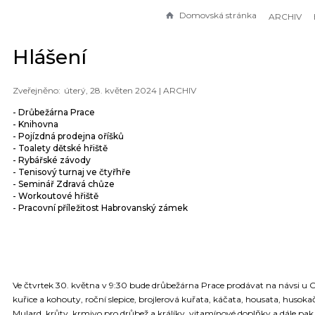
Domovská stránka
ARCHIV
Hlášení
úterý, 28. květen 2024 |
ARCHIV
- Drůbežárna Prace
- Knihovna
- Pojízdná prodejna oříšků
- Toalety dětské hřiště
- Rybářské závody
- Tenisový turnaj ve čtyřhře
- Seminář Zdravá chůze
- Workoutové hřiště
- Pracovní příležitost Habrovanský zámek
Ve čtvrtek 30. května v 9:30 bude drůbežárna Prace prodávat na návsi u
kuřice a kohouty, roční slepice, brojlerová kuřata, káčata, housata, husok
Mulard, krůty, krmivo pro drůbež a králíky, vitamínové doplňky a dále pak