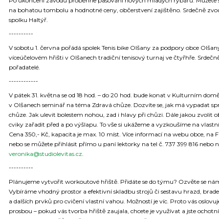
Po ukončení závodů proběhne pasování nových mladých rybářů. Můžete s
na bohatou tombolu a hodnotné ceny, občerstvení zajištěno. Srdečně zvo
spolku Haltýř.
----------
V sobotu 1. června pořádá spolek Tenis bike Olšany za podpory obce Olšan
víceúčelovém hřišti v Olšanech tradiční tenisový turnaj ve čtyřhře. Srdeč
pořadatelé.
------------
V pátek 31. května se od 18 hod. – do 20 hod. bude konat v Kulturním dom
v Olšanech seminář na téma Zdravá chůze. Dozvíte se, jak má vypadat s
chůze. Jak ulevit bolestem nohou, zad i hlavy při chůzi. Dále jakou zvolit 
cviky zařadit před a po výšlapu. To vše si ukážeme a vyzkoušíme na vlastn
Cena 350,- Kč, kapacita je max. 10 míst. Více informací na webu obce, na 
nebo se můžete přihlásit přímo u paní lektorky na tel č. 737 399 816 nebo 
veronika@studiolevitas.cz
.
----------
Plánujeme vytvořit workoutové hřiště. Přidáte se do týmu? Ozvěte se ná
Vybíráme vhodný prostor a efektivní skladbu strojů či sestavu hrazd, bradel
a dalších prvků pro cvičení vlastní vahou. Možností je víc. Proto vás oslovu
prosbou – pokud vás tvorba hřiště zaujala, chcete je využívat a jste ochotní