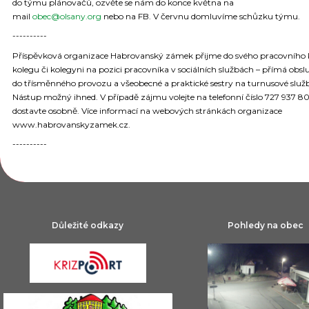
do týmu plánovačů, ozvěte se nám do konce května na
mail
obec@olsany.org
nebo na FB. V červnu domluvíme schůzku týmu.
----------
Příspěvková organizace Habrovanský zámek přijme do svého pracovního 
kolegu či kolegyni na pozici pracovníka v sociálních službách – přímá obs
do třísměnného provozu a všeobecné a praktické sestry na turnusové služ
Nástup možný ihned. V případě zájmu volejte na telefonní číslo 727 937 8
dostavte osobně. Více informací na webových stránkách organizace
www.habrovanskyzamek.cz.
----------
Důležité odkazy
Pohledy na obec