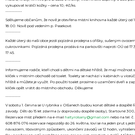
vykupovat králičí kožky – cena 10,-Kč/ks.
-----------
Sdělujeme občanům, že nově je otevřena místní knihovna každé úterý od 
18:00. Nově pod vedením p. Pasekové.
----------
Každé úterý do naší obce jezdí pojízdná prodejna s oříšky, sušeným ovoce
cukrovinkami. Pojízdná prodejna prodává na parkovišti naproti OÚ od 17:
17:45.
----------
Informujeme rodiče, kteří chodí s dětmi na dětské hřiště, že mají možnost s
klíček v místním obchodě od toalet. Toalety se nachází v kabinách u víceú
hřiště a můžete je využít. Po použití toalet prosíme o uzamčení dveří a za
klíček opět vrátit do místního obchodu. Děkujeme
----------
V sobotu 1. června se U rybníka v Olšanech budou konat dětské a dospělé 
závody. Děti do 15 let zdarma (v doprovodu dospělé osoby), Startovné 300,
Rezervace míst předem na e-mail
haltyrolsany@gmail.com
nebo na tel. č.
608 876 076 rezervace nejpozději do 26. května, loví se na jeden prut s jed
návazcem, libovolným způsobem, ukončení závodů ve 12 hodin, vyhlášení 