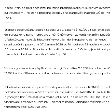
Každé úterý do naší obce jezdí pojízdná prodejna s oříšky, sušeným ovoce
cukrovinkami. Pojízdná prodejna prodává na parkovišti naproti OÚ od 17:
17:45.
----------
Starosta obce Olšany podle § 32 odst. 2 a 3 zákona č. 62/2003 Sb., o volbá
do Evropského parlamentu a o změně některých zákonů, ve znění pozděj
předpisů oznamuje, že hlasování ve volbách do Evropského parlamentu
se uskuteční v pátek dne 07. června 2024 od 14 hodin do 22 hodin a v sobo
08. června 2024 od 8 hodin do 14 hodin. V okrsku č. 1 Olšany je místnost p
hlasování v budově obecního úřadu č. p. 66.
----------
Vodovody a kanalizace Vyškov oznamují, že v pátek 7.6.2024 v době mezi 
13:00 bude v Olšanech probíhat odkalování vodovodu. Děkujeme za poch
----------
Sdružení kominíků a topenářů bude provádět v naší obci v PONDĚLÍ dne 1
požadované kontroly a čištění komínů dle zákonu č. 34/2016 Sb. za 450 Kč
plynových kotlů za 450 Kč a revize kotlů na tuhá paliva za 1 100 Kč. Dále 
vložkování a frézování komínů. Zájemci se mohou objednat telefonicky na
telefonním čísle: 608 748 989.