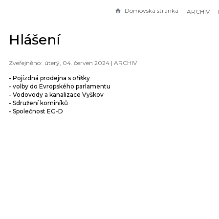
Domovská stránka
ARCHIV
Hlášení
úterý, 04. červen 2024 |
ARCHIV
- Pojízdná prodejna s oříšky
- volby do Evropského parlamentu
- Vodovody a kanalizace Vyškov
- Sdružení kominíků
- Společnost EG-D