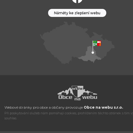
Náměty ke zlepšení webu
Webové stránky pro obce a občany provozuje
Obce na webu s.r.o.
Při poskytování služeb nám pomáhají cookies, prohlížením těchto stránek s tím v
souhlas.