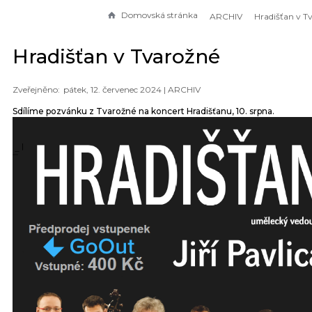
Domovská stránka
ARCHIV
Hradišťan v T
Hradišťan v Tvarožné
pátek, 12. červenec 2024 |
ARCHIV
Sdílíme pozvánku z Tvarožné na koncert Hradišťanu, 10. srpna.