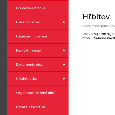
Domovská stránka
Hřbitov
Hlášení rozhlasu
pátek, 24
Upozorňujeme nájemc
Užitečné informace
hrobu. Žádáme návště
Kontaktní údaje
Dokumenty obce
Úřední deska
Organizace zřízené obcí
Dotace a investice