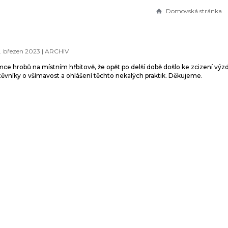
Domovská stránka
. březen 2023 |
ARCHIV
e hrobů na místním hřbitově, že opět po delší době došlo ke zcizení výz
vníky o všímavost a ohlášení těchto nekalých praktik. Děkujeme.