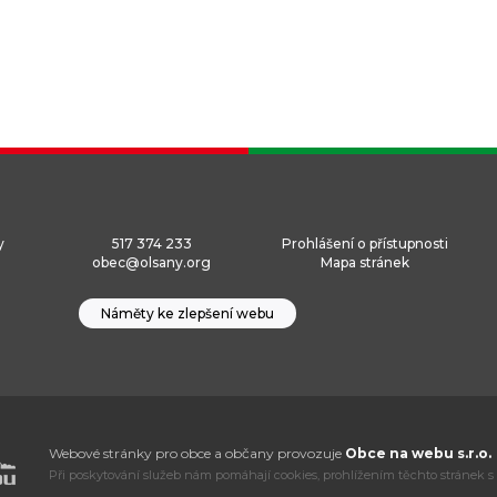
y
517 374 233
Prohlášení o přístupnosti
obec@olsany.org
Mapa stránek
Náměty ke zlepšení webu
Webové stránky pro obce a občany provozuje
Obce na webu s.r.o.
Při poskytování služeb nám pomáhají cookies, prohlížením těchto stránek s 