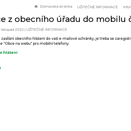
Domovská stránka
UŽITEČNÉ INFORMACE
e z obecního úřadu do mobilu č
. listopad 2022 |
UŽITEČNÉ INFORMACE
asílání obecního hlášení do vaší e-mailové schránky, je třeba se zaregist
e "Obce na webu" pro mobilní telefony.
o hlášení
u