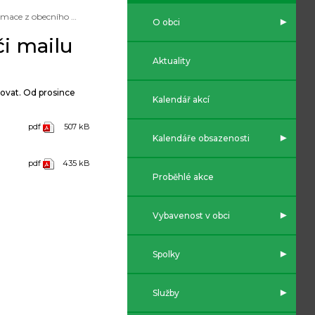
Informace z obecního úřadu do mobilu či mailu
O obci
i mailu
Aktuality
rovat. Od prosince
Kalendář akcí
pdf
507 kB
Kalendáře obsazenosti
pdf
435 kB
Proběhlé akce
Vybavenost v obci
Spolky
Služby