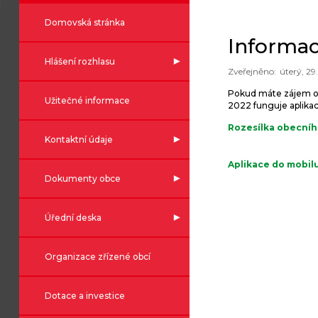
Domovská stránka
Informac
Hlášení rozhlasu
úterý, 29
Pokud máte zájem o z
Užitečné informace
2022 funguje aplikac
Rozesílka obecníh
Kontaktní údaje
Aplikace do mobil
Dokumenty obce
Úřední deska
Organizace zřízené obcí
Dotace a investice