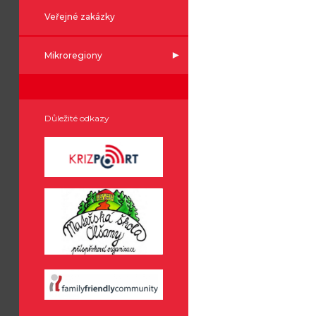
Veřejné zakázky
Mikroregiony
Důležité odkazy