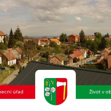
ecní úřad
Život v o