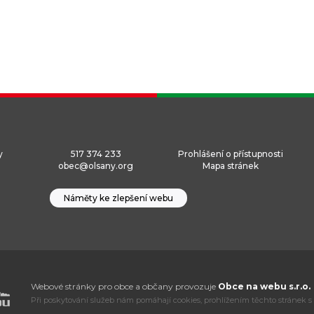
y
517 374 233
Prohlášení o přístupnosti
obec@olsany.org
Mapa stránek
Náměty ke zlepšení webu
Webové stránky pro obce a občany provozuje
Obce na webu s.r.o.
Při poskytování služeb nám pomáhají cookies, prohlížením těchto stránek s 