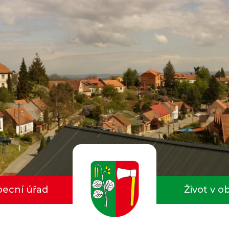
ecní úřad
Život v o