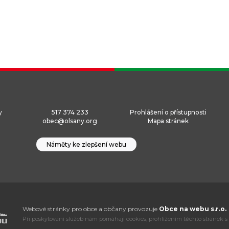
y
517 374 233
Prohlášení o přístupnosti
obec@olsany.org
Mapa stránek
Náměty ke zlepšení webu
Webové stránky pro obce a občany provozuje
Obce na webu s.r.o.
Při poskytování služeb nám pomáhají cookies, prohlížením těchto stránek s 