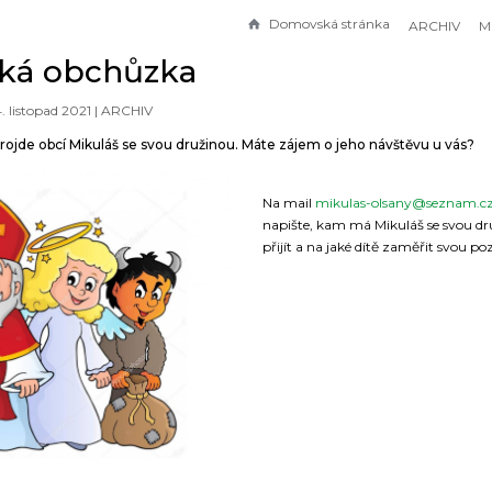
Domovská stránka
ARCHIV
M
ská obchůzka
4. listopad 2021 |
ARCHIV
 projde obcí Mikuláš se svou družinou. Máte zájem o jeho návštěvu u vás?
Na mail
mikulas-olsany@seznam.c
napište, kam má Mikuláš se svou dr
přijít a na jaké dítě zaměřit svou poz