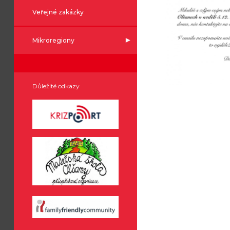
Veřejné zakázky
Mikroregiony
Důležité odkazy