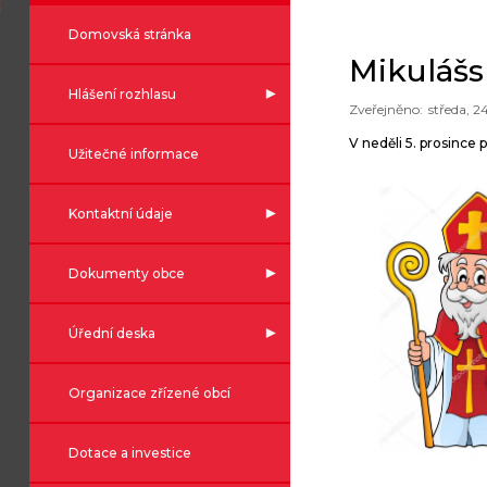
Domovská stránka
Mikuláš
Hlášení rozhlasu
středa, 2
V neděli 5. prosince
Užitečné informace
Kontaktní údaje
Dokumenty obce
Úřední deska
Organizace zřízené obcí
Dotace a investice