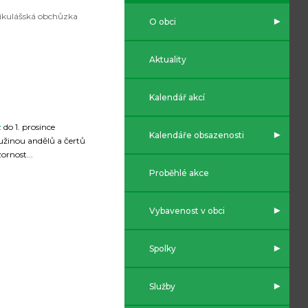
ikulášská obchůzka
O obci
Aktuality
Kalendář akcí
z
do 1. prosince
Kalendáře obsazenosti
užinou andělů a čertů
ornost...
Proběhlé akce
Vybavenost v obci
Spolky
Služby