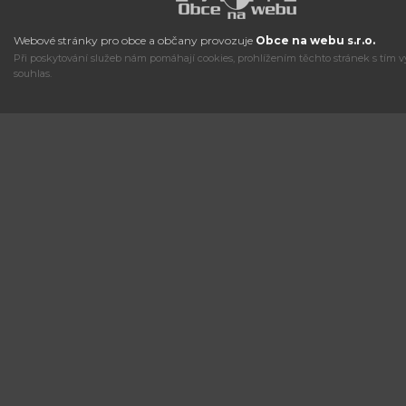
Webové stránky pro obce a občany provozuje
Obce na webu s.r.o.
Při poskytování služeb nám pomáhají cookies, prohlížením těchto stránek s tím v
souhlas.