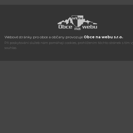
Webové stránky pro obce a občany provozuje
Obce na webu s.r.o.
Při poskytování služeb nám pomáhají cookies, prohlížením těchto stránek s tím v
souhlas.