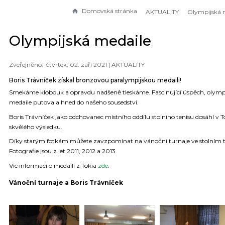
Domovská stránka
AKTUALITY
Olympijská 
Olympijská medaile
čtvrtek, 02. září 2021 |
AKTUALITY
Boris Trávníček získal bronzovou paralympijskou medaili!
Smekáme klobouk a opravdu nadšeně tleskáme. Fascinující úspěch, olymp
medaile putovala hned do našeho sousedství.
Boris Trávníček jako odchovanec místního oddílu stolního tenisu dosáhl v T
skvělého výsledku.
Díky starým fotkám můžete zavzpomínat na vánoční turnaje ve stolním t
Fotografie jsou z let 2011, 2012 a 2013.
Víc informací o medaili z Tokia
zde
.
Vánoční turnaje a Boris Trávníček