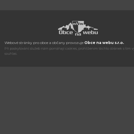
Webové stránky pro obce a občany provozuje
Obce na webu s.r.o.
Při poskytování služeb nám pomáhají cookies, prohlížením těchto stránek s tím v
souhlas.