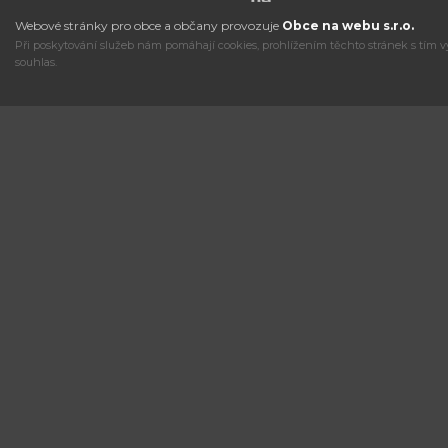
Webové stránky pro obce a občany provozuje
Obce na webu s.r.o.
Při poskytování služeb nám pomáhají cookies, prohlížením těchto stránek s tím v
souhlas.