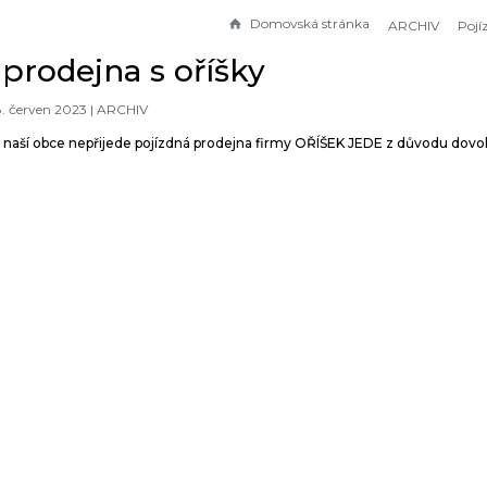
Domovská stránka
ARCHIV
 prodejna s oříšky
8. červen 2023 |
ARCHIV
o naší obce nepřijede pojízdná prodejna firmy OŘÍŠEK JEDE z důvodu dovo