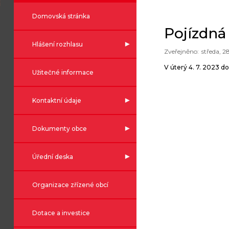
Domovská stránka
Pojízdná
Hlášení rozhlasu
středa, 2
V úterý 4. 7. 2023 d
Užitečné informace
Kontaktní údaje
Dokumenty obce
Úřední deska
Organizace zřízené obcí
Dotace a investice