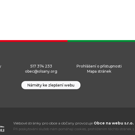
y
517 374 233
Prohlášení o přístupnosti
obec@olsany.org
Mapa stránek
Náměty ke zlepšení webu
Webové stránky pro obce a občany provozuje
Obce na webu s.r.o.
Při poskytování služeb nám pomáhají cookies, prohlížením těchto stránek s 