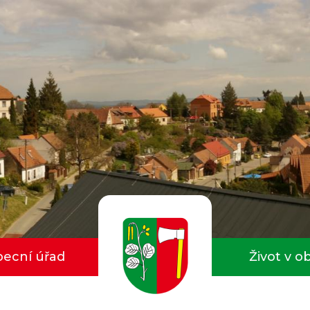
ecní úřad
Život v o