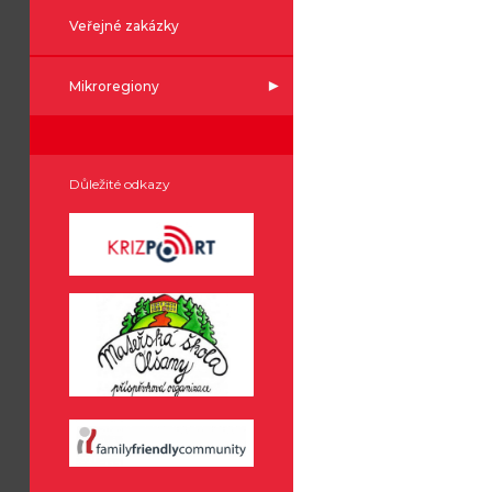
Veřejné zakázky
Mikroregiony
Důležité odkazy