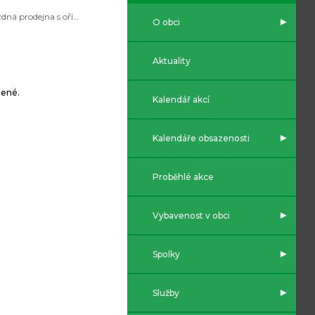
Pojízdná prodejna s oříšky
O obci
Aktuality
lené.
Kalendář akcí
Kalendáře obsazenosti
Proběhlé akce
Vybavenost v obci
Spolky
Služby