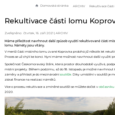
Domovská stránka
ARCHIV
Rekultivace části lomu Kopro
čtvrtek, 16. září 2021 |
ARCHIV
Máme příležitost navrhnout další způsob využití rekultivované části mí
lomu. Náměty jsou vítány.
V menší části místního lomu zvané Koprovka probíhá již několik let rekulti
Proces se už chýlí ke konci. Nyní máme možnost navrhnout další využití p
Společnost Českomoravský štěrk, která prostor dlouhodobě využívá, podp
místní projekty. Během podzimu, až do 18. listopadu je možné navrhnout 
záměry a přihlásit je do mezinárodní
soutěže
. Díky umístění v soutěži je 
získat finance na realizaci námětů.
Více o procesu rekultivace a zmíněné soutěži se můžete dočíst v
občasníku
2020.