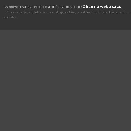
Webové stránky pro obce a občany provozuje
Obce na webu s.r.o.
Při poskytování služeb nám pomáhají cookies, prohlížením těchto stránek s tím v
souhlas.