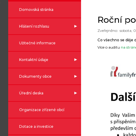
Domovská stránka
Roční po
Hlášení rozhlasu
sobota, 0
Co všechno se děje 
Užitečné informace
Více o auditu
na strán
Kontaktní údaje
Dokumenty obce
Úřední deska
Organizace zřízené obcí
Dotace a investice