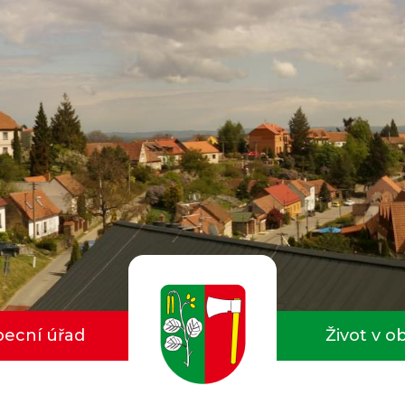
ecní úřad
Život v o