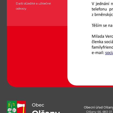
Další důležité a užitečné
odkazy
Obecní úřad Olšan
Olšany 66, 683 01