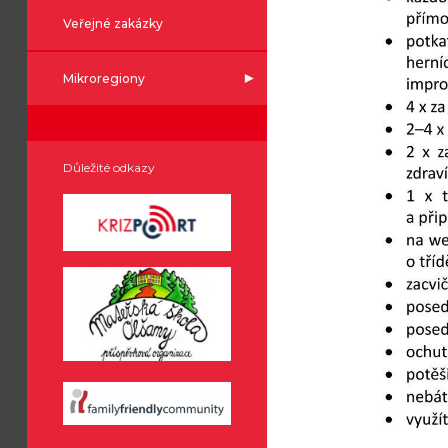
Veřejné zakázky
Mikroregiony
Důležité odkazy