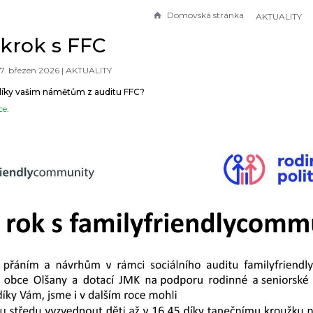
Domovská stránka
AKTUALITY
krok s FFC
7. březen 2026 |
AKTUALITY
díky vašim námětům z auditu FFC?
ce
.