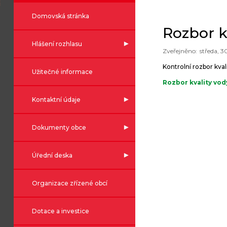
Domovská stránka
Rozbor k
Hlášení rozhlasu
středa, 3
Kontrolní rozbor kva
Užitečné informace
Rozbor kvality vod
Kontaktní údaje
Dokumenty obce
Úřední deska
Organizace zřízené obcí
Dotace a investice