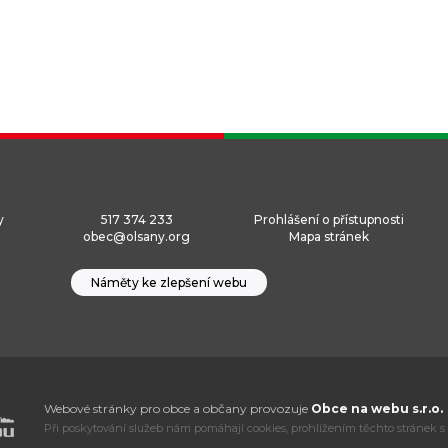
y
517 374 233
Prohlášení o přístupnosti
obec@olsany.org
Mapa stránek
Náměty ke zlepšení webu
Webové stránky pro obce a občany provozuje
Obce na webu s.r.o.
Při poskytování služeb nám pomáhají cookies, prohlížením těchto stránek s 