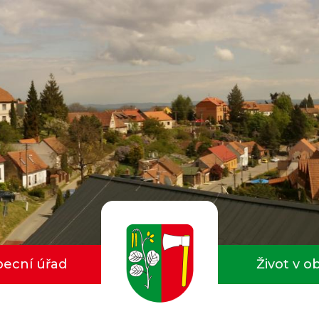
ecní úřad
Život v o