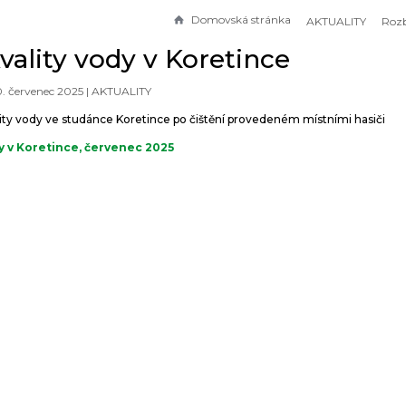
Domovská stránka
AKTUALITY
vality vody v Koretince
0. červenec 2025 |
AKTUALITY
lity vody ve studánce Koretince po čištění provedeném místními hasiči
y v Koretince, červenec 2025