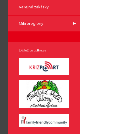
Veřejné zakázky
Mikroregiony
Důležité odkazy