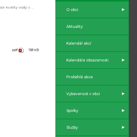
Rozbor kvality vody v Koretince
O obci
Aktuality
Kalendář akcí
pdf
158 kB
Kalendáře obsazenosti
Proběhlé akce
Vybavenost v obci
Spolky
Služby