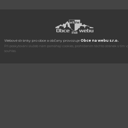
Webové stránky pro obce a občany provozuje
Obce na webu s.r.o.
Při poskytování služeb nám pomáhají cookies, prohlížením těchto stránek s tím v
souhlas.