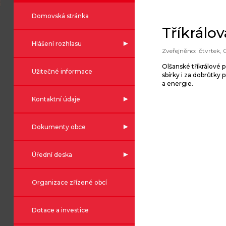
Domovská stránka
Tříkrálov
Hlášení rozhlasu
čtvrtek, 
Olšanské tříkrálové 
Užitečné informace
sbírky i za dobrůtk
a energie.
Kontaktní údaje
Dokumenty obce
Úřední deska
Organizace zřízené obcí
Dotace a investice