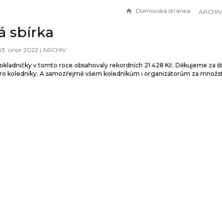
Domovská stránka
ARCHIV
á sbírka
03. únor 2022 |
ARCHIV
pokladničky v tomto roce obsahovaly rekordních 21 428 Kč. Děkujeme za š
y pro koledníky. A samozřejmě všem koledníkům i organizátorům za množs