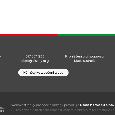
y
517 374 233
Prohlášení o přístupnosti
obec@olsany.org
Mapa stránek
Náměty ke zlepšení webu
Webové stránky pro obce a občany provozuje
Obce na webu s.r.o.
Při poskytování služeb nám pomáhají cookies, prohlížením těchto stránek s 