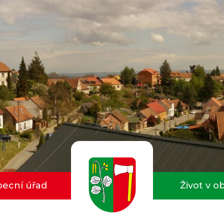
ecní úřad
Život v o