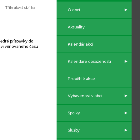
Tříkrálová sbírka
O obci
Aktuality
tědré příspěvky do
Kalendář akcí
tví věnovaného času
Kalendáře obsazenosti
Proběhlé akce
Vybavenost v obci
Spolky
Služby