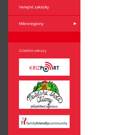
Veřejné zakázky
Mikroregiony
Důležité odkazy