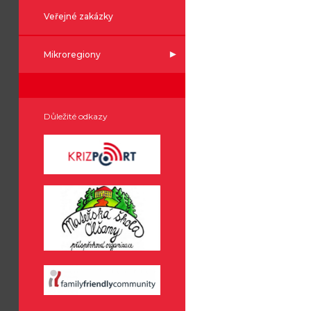
Veřejné zakázky
Mikroregiony
Důležité odkazy