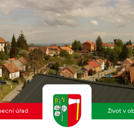
ecní úřad
Život v o