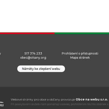
y
517 374 233
Prohlášení o přístupnosti
obec@olsany.org
Mapa stránek
Náměty ke zlepšení webu
Webové stránky pro obce a občany provozuje
Obce na webu s.r.o.
Při poskytování služeb nám pomáhají cookies, prohlížením těchto stránek s 