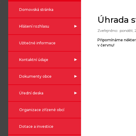
Domovská stránka
Úhrada 
Hlášení rozhlasu
pondělí, 
Připomínáme některým
Užitečné informace
v červnu!
Kontaktní údaje
Dokumenty obce
Úřední deska
Organizace zřízené obcí
Dotace a investice